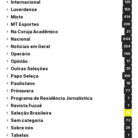
Internacional
125
Luverdense
159
Mixto
414
MT Esportes
239
Na Coruja Acadêmico
21
Nacional
944
Noticias em Geral
254
Operário
149
Opinião
17
Outras Seleções
25
Papo Seleça
109
Paulistano
18
Primavera
77
Programa de Residência Jornalística
1
Revista Fuzuê
1
Seleção Brasileira
78
Sem categoria
72
Sobre nós
29
Tabelas
1