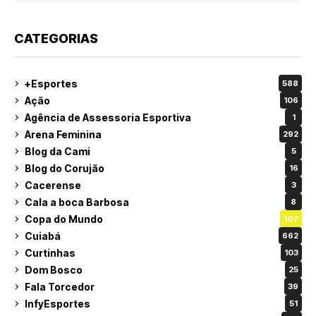
CATEGORIAS
+Esportes
588
Ação
106
Agência de Assessoria Esportiva
1
Arena Feminina
292
Blog da Cami
5
Blog do Corujão
16
Cacerense
3
Cala a boca Barbosa
8
Copa do Mundo
107
Cuiabá
662
Curtinhas
103
Dom Bosco
25
Fala Torcedor
39
InfyEsportes
51