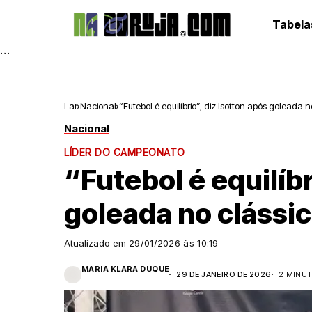
Tabela
```
Lar
Nacional
“Futebol é equilíbrio”, diz Isotton após goleada n
Nacional
LÍDER DO CAMPEONATO
“Futebol é equilíbr
goleada no clássi
Atualizado em
29/01/2026 às 10:19
MARIA KLARA DUQUE
29 DE JANEIRO DE 2026
2 MINUT