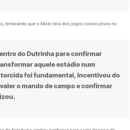
to, lembrando que o Mixto terá dois jogos consecutivos no
entro do Dutrinha para confirmar
ansformar aquele estádio num
 torcida foi fundamental, incentivou do
er valer o mando de campo e confirmar
izou.
nça do Estadual e ganhou confiança para a reta decisiva da