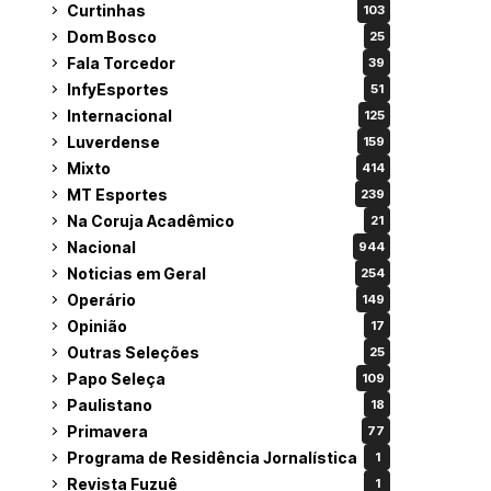
Curtinhas
103
Dom Bosco
25
Fala Torcedor
39
InfyEsportes
51
Internacional
125
Luverdense
159
Mixto
414
MT Esportes
239
Na Coruja Acadêmico
21
Nacional
944
Noticias em Geral
254
Operário
149
Opinião
17
Outras Seleções
25
Papo Seleça
109
Paulistano
18
Primavera
77
Programa de Residência Jornalística
1
Revista Fuzuê
1