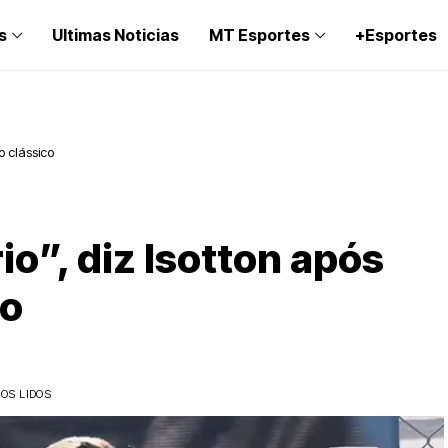
s
Ultimas Noticias
MT Esportes
+Esportes
o clássico
io”, diz Isotton após
co
OS LIDOS