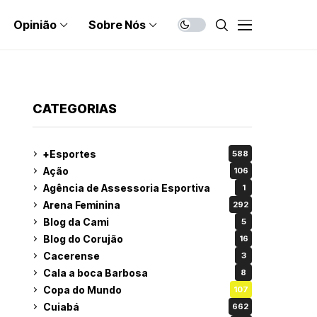
Opinião
Sobre Nós
CATEGORIAS
+Esportes
588
Ação
106
Agência de Assessoria Esportiva
1
Arena Feminina
292
Blog da Cami
5
Blog do Corujão
16
Cacerense
3
Cala a boca Barbosa
8
Copa do Mundo
107
Cuiabá
662