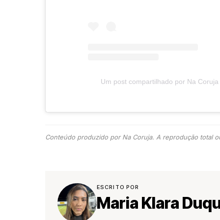
Um post compartilhado por Na Coruja
Conteúdo produzido por Na Coruja. A reprodução total ou
ESCRITO POR
Maria Klara Duq