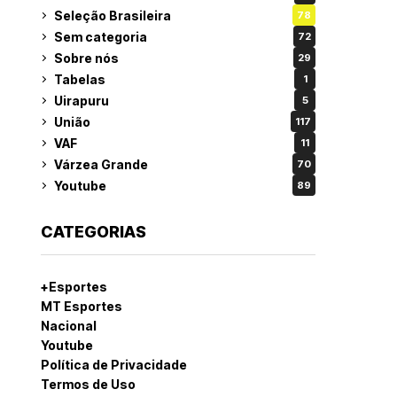
Seleção Brasileira
78
Sem categoria
72
Sobre nós
29
Tabelas
1
Uirapuru
5
União
117
VAF
11
Várzea Grande
70
Youtube
89
CATEGORIAS
+Esportes
MT Esportes
Nacional
Youtube
Política de Privacidade
Termos de Uso