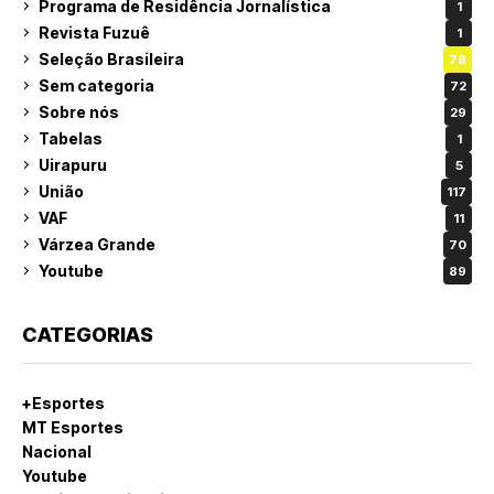
Programa de Residência Jornalística
1
Revista Fuzuê
1
Seleção Brasileira
78
Sem categoria
72
Sobre nós
29
Tabelas
1
Uirapuru
5
União
117
VAF
11
Várzea Grande
70
Youtube
89
CATEGORIAS
+Esportes
MT Esportes
Nacional
Youtube