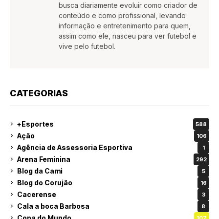
busca diariamente evoluir como criador de
conteúdo e como profissional, levando
informação e entretenimento para quem,
assim como ele, nasceu para ver futebol e
vive pelo futebol.
CATEGORIAS
+Esportes
588
Ação
106
Agência de Assessoria Esportiva
1
Arena Feminina
292
Blog da Cami
5
Blog do Corujão
16
Cacerense
3
Cala a boca Barbosa
8
Copa do Mundo
107