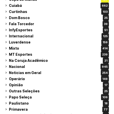
Cuiabá
662
Curtinhas
103
Dom Bosco
25
Fala Torcedor
39
InfyEsportes
51
Internacional
125
Luverdense
159
Mixto
414
MT Esportes
239
Na Coruja Acadêmico
21
Nacional
945
Noticias em Geral
254
Operário
149
Opinião
17
Outras Seleções
25
Papo Seleça
109
Paulistano
18
Primavera
77