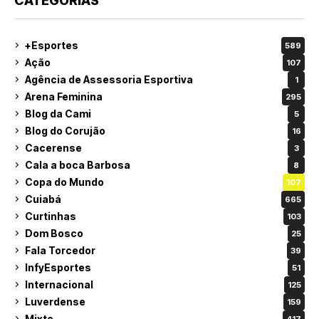
CATEGORIAS
+Esportes
589
Ação
107
Agência de Assessoria Esportiva
1
Arena Feminina
295
Blog da Cami
5
Blog do Corujão
16
Cacerense
3
Cala a boca Barbosa
8
Copa do Mundo
107
Cuiabá
665
Curtinhas
103
Dom Bosco
25
Fala Torcedor
39
InfyEsportes
51
Internacional
125
Luverdense
159
Mixto
417