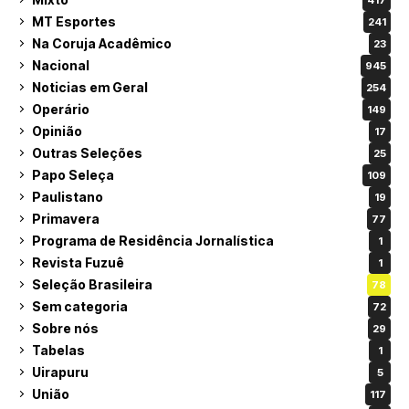
MT Esportes
241
Na Coruja Acadêmico
23
Nacional
945
Noticias em Geral
254
Operário
149
Opinião
17
Outras Seleções
25
Papo Seleça
109
Paulistano
19
Primavera
77
Programa de Residência Jornalística
1
Revista Fuzuê
1
Seleção Brasileira
78
Sem categoria
72
Sobre nós
29
Tabelas
1
Uirapuru
5
União
117