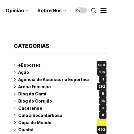
Opinião
Sobre Nós
CATEGORIAS
+Esportes
588
Ação
106
Agência de Assessoria Esportiva
1
Arena Feminina
292
Blog da Cami
5
Blog do Corujão
16
Cacerense
3
Cala a boca Barbosa
8
Copa do Mundo
107
Cuiabá
662