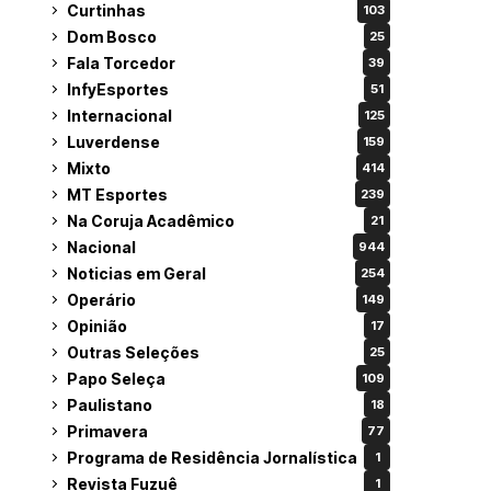
Curtinhas
103
Dom Bosco
25
Fala Torcedor
39
InfyEsportes
51
Internacional
125
Luverdense
159
Mixto
414
MT Esportes
239
Na Coruja Acadêmico
21
Nacional
944
Noticias em Geral
254
Operário
149
Opinião
17
Outras Seleções
25
Papo Seleça
109
Paulistano
18
Primavera
77
Programa de Residência Jornalística
1
Revista Fuzuê
1