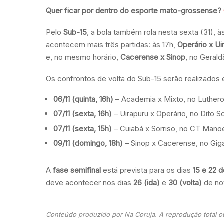
Quer ficar por dentro do esporte mato-grossense?
Pelo
Sub-15
, a bola também rola nesta sexta (31), 
acontecem mais três partidas: às 17h,
Operário x Ui
e, no mesmo horário,
Cacerense x Sinop
, no Gerald
Os confrontos de volta do Sub-15 serão realizados
06/11 (quinta, 16h)
– Academia x Mixto, no Luther
07/11 (sexta, 16h)
– Uirapuru x Operário, no Dito 
07/11 (sexta, 15h)
– Cuiabá x Sorriso, no CT Mano
09/11 (domingo, 18h)
– Sinop x Cacerense, no Gig
A
fase semifinal
está prevista para os dias
15 e 22 
deve acontecer nos dias
26 (ida)
e
30 (volta)
de no
Conteúdo produzido por Na Coruja. A reprodução total ou