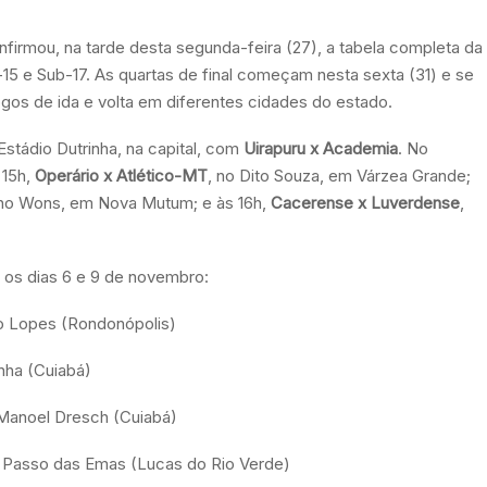
irmou, na tarde desta segunda-feira (27), a tabela completa da
5 e Sub-17. As quartas de final começam nesta sexta (31) e se
os de ida e volta em diferentes cidades do estado.
 Estádio Dutrinha, na capital, com
Uirapuru x Academia
. No
 15h,
Operário x Atlético-MT
, no Dito Souza, em Várzea Grande;
oilho Wons, em Nova Mutum; e às 16h,
Cacerense x Luverdense
,
 os dias 6 e 9 de novembro:
o Lopes (Rondonópolis)
nha (Cuiabá)
Manoel Dresch (Cuiabá)
 Passo das Emas (Lucas do Rio Verde)