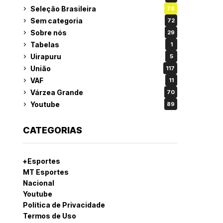
Seleção Brasileira
78
Sem categoria
72
Sobre nós
29
Tabelas
1
Uirapuru
5
União
117
VAF
11
Várzea Grande
70
Youtube
89
CATEGORIAS
+Esportes
MT Esportes
Nacional
Youtube
Política de Privacidade
Termos de Uso