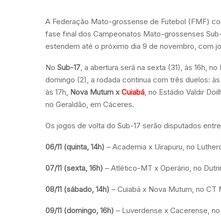
A Federação Mato-grossense de Futebol (FMF) conf
fase final dos Campeonatos Mato-grossenses Sub-1
estendem até o próximo dia 9 de novembro, com jog
No
Sub-17
, a abertura será na sexta (31), às 16h, no
domingo (2), a rodada continua com três duelos: às
às 17h,
Nova Mutum x
Cuiabá
, no Estádio Valdir D
no Geraldão, em Cáceres.
Os jogos de volta do Sub-17 serão disputados entre
06/11 (quinta, 14h)
– Academia x Uirapuru, no Luther
07/11 (sexta, 16h)
– Atlético-MT x Operário, no Dutri
08/11 (sábado, 14h)
– Cuiabá x Nova Mutum, no CT 
09/11 (domingo, 16h)
– Luverdense x Cacerense, no