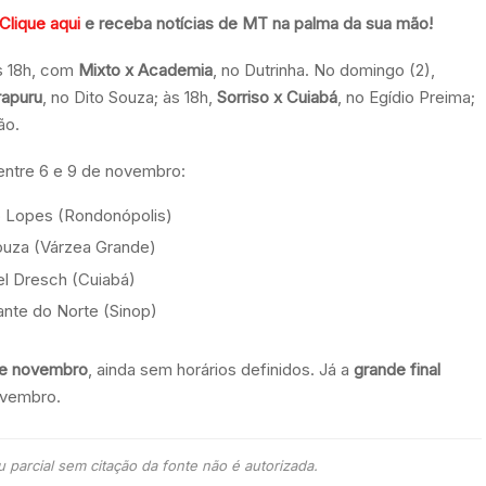
Clique aqui
e receba notícias de MT na palma da sua mão!
às 18h, com
Mixto x Academia
, no Dutrinha. No domingo (2),
rapuru
, no Dito Souza; às 18h,
Sorriso x Cuiabá
, no Egídio Preima;
ão.
 entre 6 e 9 de novembro:
o Lopes (Rondonópolis)
Souza (Várzea Grande)
el Dresch (Cuiabá)
ante do Norte (Sinop)
de novembro
, ainda sem horários definidos. Já a
grande final
vembro.
 parcial sem citação da fonte não é autorizada.