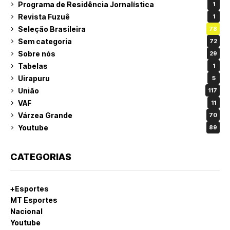
Programa de Residência Jornalística
1
Revista Fuzuê
1
Seleção Brasileira
78
Sem categoria
72
Sobre nós
29
Tabelas
1
Uirapuru
5
União
117
VAF
11
Várzea Grande
70
Youtube
89
CATEGORIAS
+Esportes
MT Esportes
Nacional
Youtube