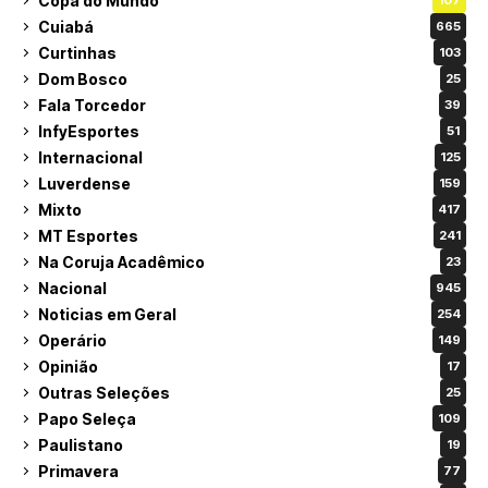
Copa do Mundo
107
Cuiabá
665
Curtinhas
103
Dom Bosco
25
Fala Torcedor
39
InfyEsportes
51
Internacional
125
Luverdense
159
Mixto
417
MT Esportes
241
Na Coruja Acadêmico
23
Nacional
945
Noticias em Geral
254
Operário
149
Opinião
17
Outras Seleções
25
Papo Seleça
109
Paulistano
19
Primavera
77