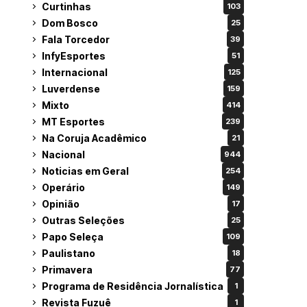
Curtinhas
103
Dom Bosco
25
Fala Torcedor
39
InfyEsportes
51
Internacional
125
Luverdense
159
Mixto
414
MT Esportes
239
Na Coruja Acadêmico
21
Nacional
944
Noticias em Geral
254
Operário
149
Opinião
17
Outras Seleções
25
Papo Seleça
109
Paulistano
18
Primavera
77
Programa de Residência Jornalística
1
Revista Fuzuê
1