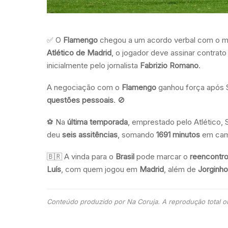
✅ O
Flamengo
chegou a um acordo verbal com o m
Atlético de Madrid
, o jogador deve assinar contrat
inicialmente pelo jornalista
Fabrizio Romano
.
A negociação com o
Flamengo
ganhou força após 
questões pessoais
. 🚫
⚽ Na
última temporada
, emprestado pelo Atlético, 
deu
seis assitências
, somando
1691 minutos
em cam
🇧🇷 A vinda para o
Brasil
pode marcar o
reencontr
Luís
, com quem jogou em
Madrid
, além de
Jorginho
Conteúdo produzido por Na Coruja. A reprodução total ou