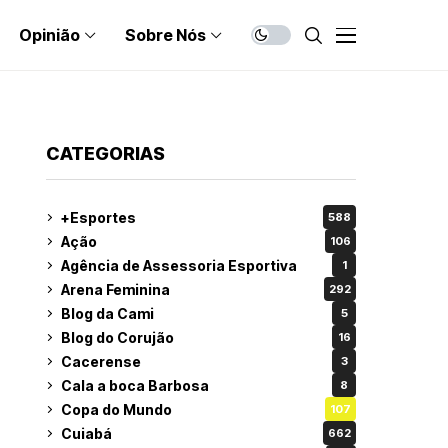
Opinião
Sobre Nós
CATEGORIAS
+Esportes
588
Ação
106
Agência de Assessoria Esportiva
1
Arena Feminina
292
Blog da Cami
5
Blog do Corujão
16
Cacerense
3
Cala a boca Barbosa
8
Copa do Mundo
107
Cuiabá
662