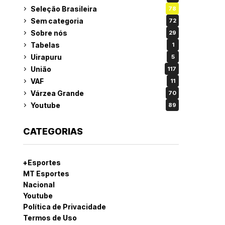
Seleção Brasileira
78
Sem categoria
72
Sobre nós
29
Tabelas
1
Uirapuru
5
União
117
VAF
11
Várzea Grande
70
Youtube
89
CATEGORIAS
+Esportes
MT Esportes
Nacional
Youtube
Política de Privacidade
Termos de Uso