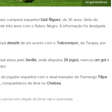
Angel Martinez
eio-campista espanhol
Saúl Ñíguez
, de 30 anos. Ídolo do
o de três anos com o Rubro-Negro. A informação foi divulgada
Saúl
desistir
de um acerto com o
Trabzonspor
, da Turquia, por
Saúl atuou pelo
Sevilla
, onde disputou
26 jogos
, marcou
um gol
e
po.
o
do jogador espanhol com o atual treinador do Flamengo
Filipe
, companheiros de time no
Chelsea
.
 parcial sem citação da fonte não é autorizada.