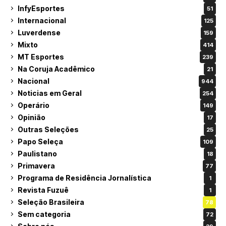
InfyEsportes
51
Internacional
125
Luverdense
159
Mixto
414
MT Esportes
239
Na Coruja Acadêmico
21
Nacional
944
Noticias em Geral
254
Operário
149
Opinião
17
Outras Seleções
25
Papo Seleça
109
Paulistano
18
Primavera
77
Programa de Residência Jornalística
1
Revista Fuzuê
1
Seleção Brasileira
78
Sem categoria
72