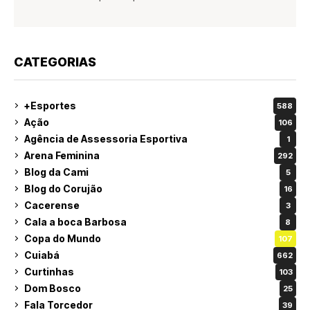
CATEGORIAS
+Esportes
588
Ação
106
Agência de Assessoria Esportiva
1
Arena Feminina
292
Blog da Cami
5
Blog do Corujão
16
Cacerense
3
Cala a boca Barbosa
8
Copa do Mundo
107
Cuiabá
662
Curtinhas
103
Dom Bosco
25
Fala Torcedor
39