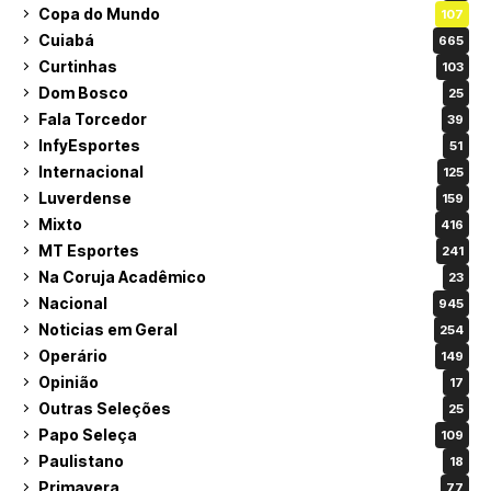
Copa do Mundo
107
Cuiabá
665
Curtinhas
103
Dom Bosco
25
Fala Torcedor
39
InfyEsportes
51
Internacional
125
Luverdense
159
Mixto
416
MT Esportes
241
Na Coruja Acadêmico
23
Nacional
945
Noticias em Geral
254
Operário
149
Opinião
17
Outras Seleções
25
Papo Seleça
109
Paulistano
18
Primavera
77