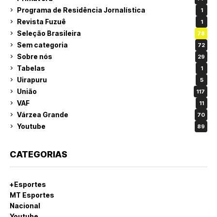
Programa de Residência Jornalística
1
Revista Fuzuê
1
Seleção Brasileira
78
Sem categoria
72
Sobre nós
29
Tabelas
1
Uirapuru
5
União
117
VAF
11
Várzea Grande
70
Youtube
89
CATEGORIAS
+Esportes
MT Esportes
Nacional
Youtube