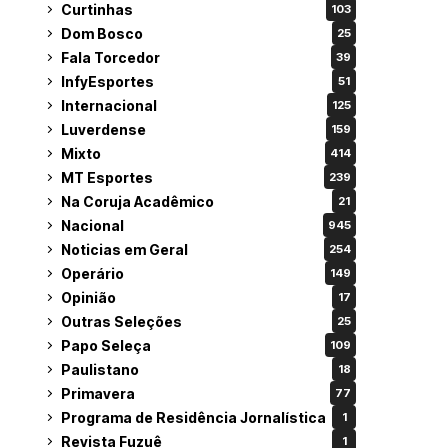
Curtinhas
103
Dom Bosco
25
Fala Torcedor
39
InfyEsportes
51
Internacional
125
Luverdense
159
Mixto
414
MT Esportes
239
Na Coruja Acadêmico
21
Nacional
945
Noticias em Geral
254
Operário
149
Opinião
17
Outras Seleções
25
Papo Seleça
109
Paulistano
18
Primavera
77
Programa de Residência Jornalística
1
Revista Fuzuê
1