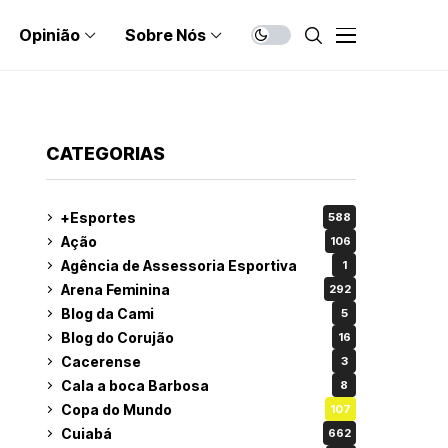
Opinião
Sobre Nós
CATEGORIAS
+Esportes
588
Ação
106
Agência de Assessoria Esportiva
1
Arena Feminina
292
Blog da Cami
5
Blog do Corujão
16
Cacerense
3
Cala a boca Barbosa
8
Copa do Mundo
107
Cuiabá
662