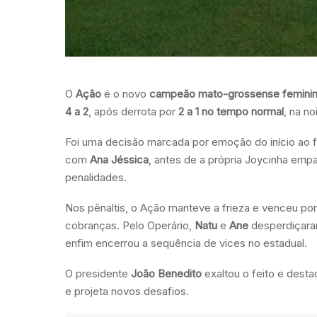
O
Ação
é o novo
campeão mato-grossense femini
4 a 2
, após derrota por
2 a 1 no tempo normal
, na n
Foi uma decisão marcada por emoção do início ao f
com
Ana Jéssica
, antes de a própria Joycinha emp
penalidades.
Nos pênaltis, o Ação manteve a frieza e venceu po
cobranças. Pelo Operário,
Natu
e
Ane
desperdiçaram
enfim encerrou a sequência de vices no estadual.
O presidente
João Benedito
exaltou o feito e desta
e projeta novos desafios.