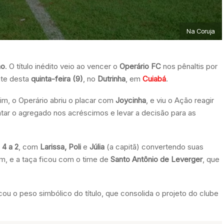
Na Coruja
no
. O título inédito veio ao vencer o
Operário FC
nos pênaltis por
oite desta
quinta-feira (9)
, no
Dutrinha
, em
Cuiabá
.
im, o Operário abriu o placar com
Joycinha
, e viu o Ação reagir
atar o agregado nos acréscimos e levar a decisão para as
r
4 a 2
, com
Larissa, Poli
e
Júlia
(a capitã) convertendo suas
, e a taça ficou com o time de
Santo Antônio de Leverger
, que
cou o peso simbólico do título, que consolida o projeto do clube