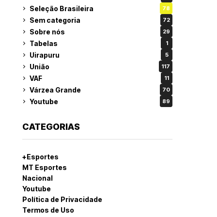
Seleção Brasileira
78
Sem categoria
72
Sobre nós
29
Tabelas
1
Uirapuru
5
União
117
VAF
11
Várzea Grande
70
Youtube
89
CATEGORIAS
+Esportes
MT Esportes
Nacional
Youtube
Política de Privacidade
Termos de Uso