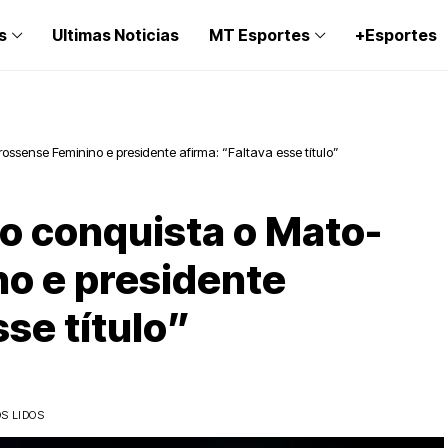
s
Ultimas Noticias
MT Esportes
+Esportes
rossense Feminino e presidente afirma: “Faltava esse título”
ão conquista o Mato-
o e presidente
sse título”
S LIDOS