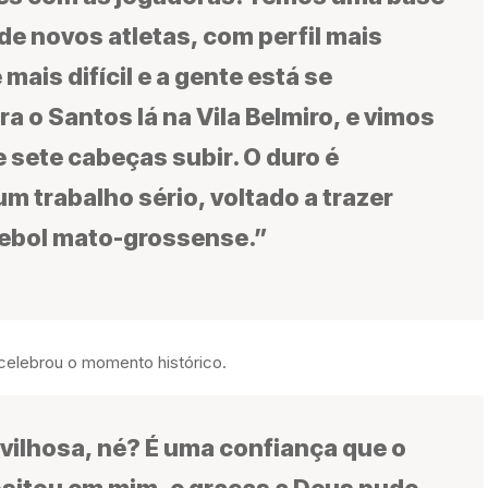
 de novos atletas, com perfil mais
mais difícil e a gente está se
 o Santos lá na Vila Belmiro, e vimos
 sete cabeças subir. O duro é
 trabalho sério, voltado a trazer
tebol mato-grossense.”
 celebrou o momento histórico.
ilhosa, né? É uma confiança que o
sitou em mim, e graças a Deus pude