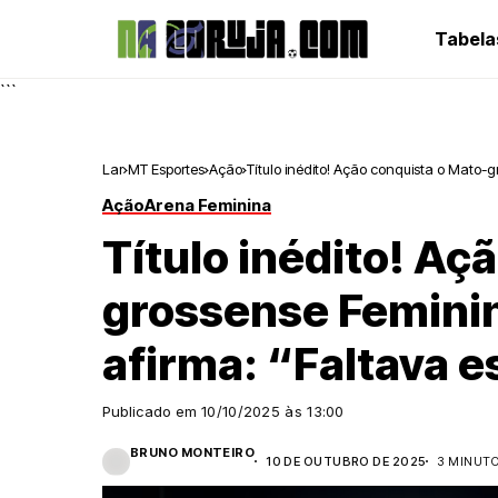
Tabela
```
Lar
MT Esportes
Ação
Título inédito! Ação conquista o Mato-g
Ação
Arena Feminina
Título inédito! Aç
grossense Feminin
afirma: “Faltava e
Publicado em
10/10/2025 às 13:00
BRUNO MONTEIRO
10 DE OUTUBRO DE 2025
3 MINUTO