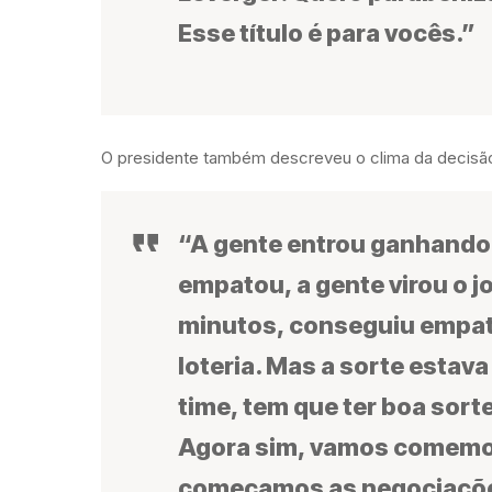
Esse título é para vocês.”
O presidente também descreveu o clima da decisão e
“A gente entrou ganhando de
empatou, a gente virou o jo
minutos, conseguiu empatar
loteria. Mas a sorte estav
time, tem que ter boa sorte
Agora sim, vamos comemo
começamos as negociaçõe