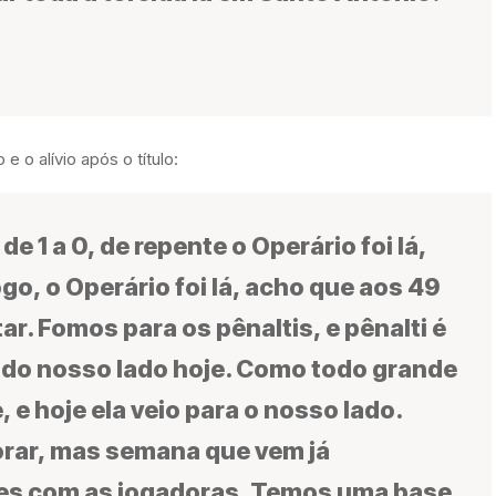
 o alívio após o título:
 1 a 0, de repente o Operário foi lá,
go, o Operário foi lá, acho que aos 49
. Fomos para os pênaltis, e pênalti é
a do nosso lado hoje. Como todo grande
, e hoje ela veio para o nosso lado.
rar, mas semana que vem já
s com as jogadoras. Temos uma base