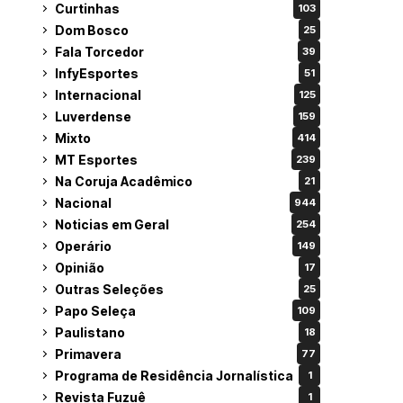
Curtinhas
103
Dom Bosco
25
Fala Torcedor
39
InfyEsportes
51
Internacional
125
Luverdense
159
Mixto
414
MT Esportes
239
Na Coruja Acadêmico
21
Nacional
944
Noticias em Geral
254
Operário
149
Opinião
17
Outras Seleções
25
Papo Seleça
109
Paulistano
18
Primavera
77
Programa de Residência Jornalística
1
Revista Fuzuê
1