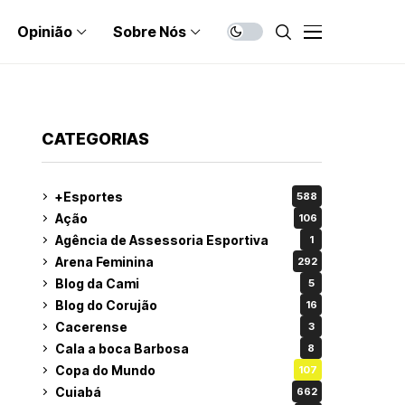
Opinião
Sobre Nós
CATEGORIAS
+Esportes
588
Ação
106
Agência de Assessoria Esportiva
1
Arena Feminina
292
Blog da Cami
5
Blog do Corujão
16
Cacerense
3
Cala a boca Barbosa
8
Copa do Mundo
107
Cuiabá
662