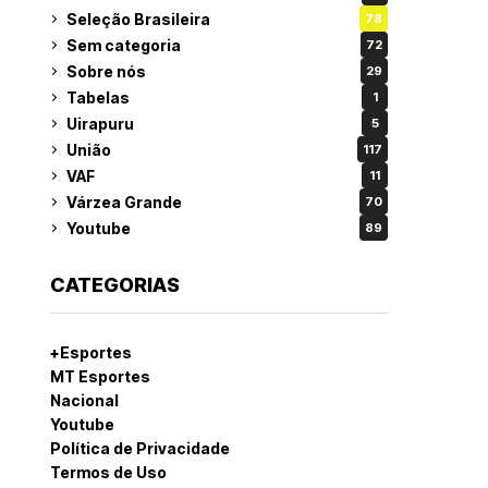
Seleção Brasileira
78
Sem categoria
72
Sobre nós
29
Tabelas
1
Uirapuru
5
União
117
VAF
11
Várzea Grande
70
Youtube
89
CATEGORIAS
+Esportes
MT Esportes
Nacional
Youtube
Política de Privacidade
Termos de Uso