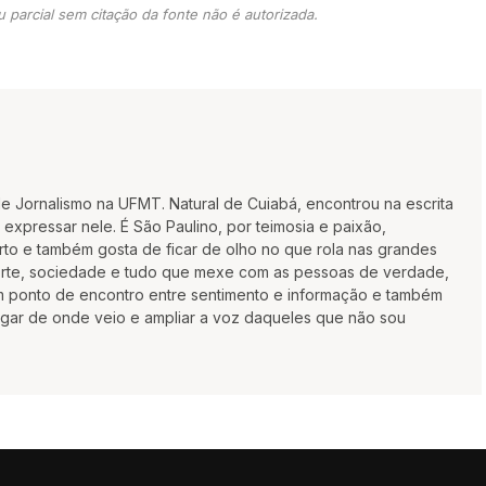
 parcial sem citação da fonte não é autorizada.
 de Jornalismo na UFMT. Natural de Cuiabá, encontrou na escrita
xpressar nele. É São Paulino, por teimosia e paixão,
rto e também gosta de ficar de olho no que rola nas grandes
porte, sociedade e tudo que mexe com as pessoas de verdade,
um ponto de encontro entre sentimento e informação e também
gar de onde veio e ampliar a voz daqueles que não sou