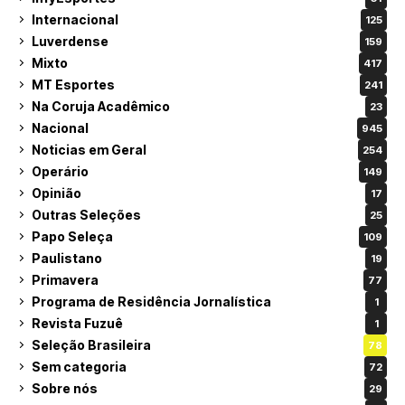
Internacional
125
Luverdense
159
Mixto
417
MT Esportes
241
Na Coruja Acadêmico
23
Nacional
945
Noticias em Geral
254
Operário
149
Opinião
17
Outras Seleções
25
Papo Seleça
109
Paulistano
19
Primavera
77
Programa de Residência Jornalística
1
Revista Fuzuê
1
Seleção Brasileira
78
Sem categoria
72
Sobre nós
29