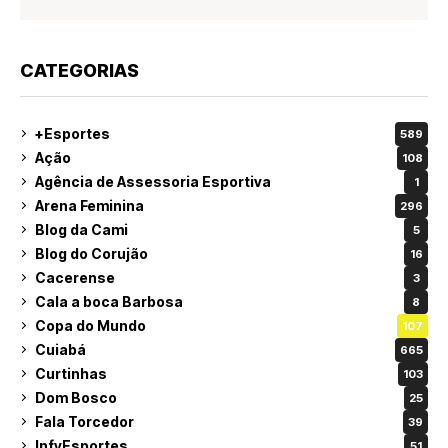
CATEGORIAS
+Esportes
589
Ação
108
Agência de Assessoria Esportiva
1
Arena Feminina
296
Blog da Cami
5
Blog do Corujão
16
Cacerense
3
Cala a boca Barbosa
8
Copa do Mundo
107
Cuiabá
665
Curtinhas
103
Dom Bosco
25
Fala Torcedor
39
InfyEsportes
51