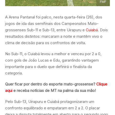
FMF
A Arena Pantanal foi palco, nesta quarta-feira (26), dos
jogos de ida das semifinais dos Campeonatos Mato-
grossenses Sub-11 e Sub-13, entre Uirapuru e
Cuiabá
. Dois
resultados distintos: marcaram a noite e mantêm vivo o
clima de decisão para os confrontos de volta.
No Sub-11, o Cuiabá levou a melhor e venceu por 2 a 0,
com gols de João Lucas e Edu, garantindo vantagem
importante para o duelo que definirá o finalista da
categoria.
Quer ficar por dentro do esporte mato-grossense?
Clique
aqui
e receba notícias de MT na palma da sua mão!
Pelo Sub-13, Uirapuru e Cuiabá protagonizaram um
confronto equilibrado e empataram em 2 a 2. O placar
deixa a disputa totalmente em aberto para o segundo jogo,