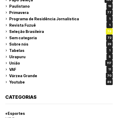
Paulistano
19
Primavera
77
Programa de Residência Jornalística
1
Revista Fuzuê
1
Seleção Brasileira
78
Sem categoria
72
Sobre nós
29
Tabelas
1
Uirapuru
5
União
117
VAF
11
Várzea Grande
70
Youtube
89
CATEGORIAS
+Esportes