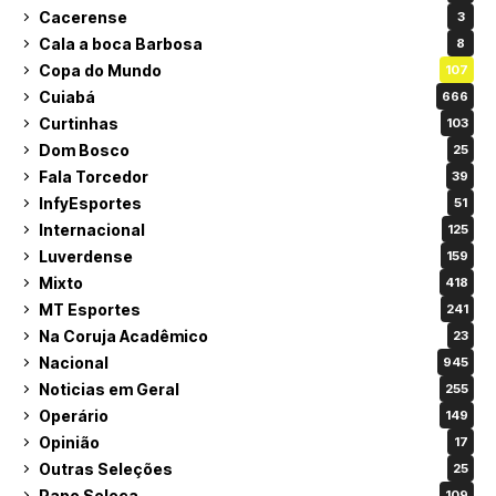
Cacerense
3
Cala a boca Barbosa
8
Copa do Mundo
107
Cuiabá
666
Curtinhas
103
Dom Bosco
25
Fala Torcedor
39
InfyEsportes
51
Internacional
125
Luverdense
159
Mixto
418
MT Esportes
241
Na Coruja Acadêmico
23
Nacional
945
Noticias em Geral
255
Operário
149
Opinião
17
Outras Seleções
25
Papo Seleça
109