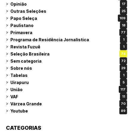
Opinião
17
Outras Seleções
25
Papo Seleça
109
Paulistano
18
Primavera
77
Programa de Residência Jornalística
1
Revista Fuzuê
1
Seleção Brasileira
78
Sem categoria
72
Sobre nós
29
Tabelas
1
Uirapuru
5
União
117
VAF
11
Várzea Grande
70
Youtube
89
CATEGORIAS