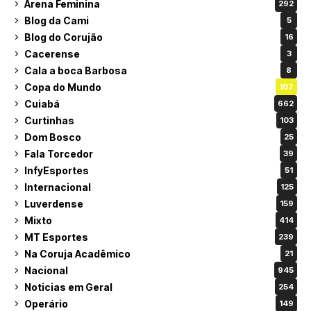
Arena Feminina
292
Blog da Cami
5
Blog do Corujão
16
Cacerense
3
Cala a boca Barbosa
8
Copa do Mundo
107
Cuiabá
662
Curtinhas
103
Dom Bosco
25
Fala Torcedor
39
InfyEsportes
51
Internacional
125
Luverdense
159
Mixto
414
MT Esportes
239
Na Coruja Acadêmico
21
Nacional
945
Noticias em Geral
254
Operário
149