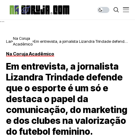
```
Na Coruja
Lar
Em entrevista, a jornalista Lizandra Trindade defende
Acadêmico
que o esporte é um só e destaca o papel da
comunicação, do marketing e dos clubes na
Na Coruja Acadêmico
valorização do futebol feminino.
Em entrevista, a jornalista
Lizandra Trindade defende
que o esporte é um só e
destaca o papel da
comunicação, do marketing
e dos clubes na valorização
do futebol feminino.