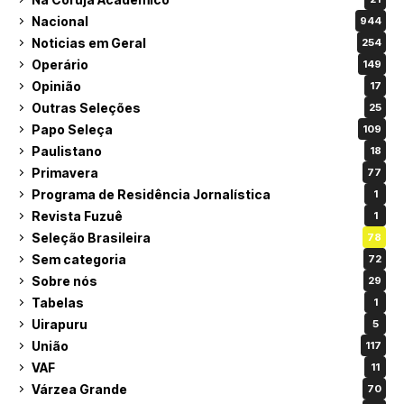
Nacional
944
Noticias em Geral
254
Operário
149
Opinião
17
Outras Seleções
25
Papo Seleça
109
Paulistano
18
Primavera
77
Programa de Residência Jornalística
1
Revista Fuzuê
1
Seleção Brasileira
78
Sem categoria
72
Sobre nós
29
Tabelas
1
Uirapuru
5
União
117
VAF
11
Várzea Grande
70