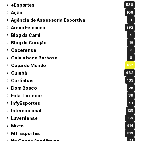
+Esportes
588
Ação
106
Agência de Assessoria Esportiva
1
Arena Feminina
292
Blog da Cami
5
Blog do Corujão
16
Cacerense
3
Cala a boca Barbosa
8
Copa do Mundo
107
Cuiabá
662
Curtinhas
103
Dom Bosco
25
Fala Torcedor
39
InfyEsportes
51
Internacional
125
Luverdense
159
Mixto
414
MT Esportes
239
Na Coruja Acadêmico
21