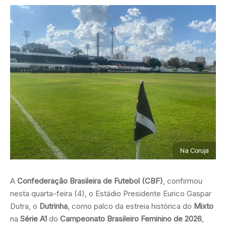
Na Coruja
A
Confederação Brasileira de Futebol (CBF)
, confirmou
nesta quarta-feira (4), o Estádio Presidente Eurico Gaspar
Dutra, o
Dutrinha
, como palco da estreia histórica do
Mixto
na
Série A1
do
Campeonato Brasileiro Feminino de 2026
,