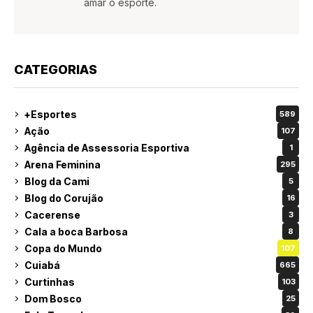
amar o esporte.
CATEGORIAS
+Esportes
589
Ação
107
Agência de Assessoria Esportiva
1
Arena Feminina
295
Blog da Cami
5
Blog do Corujão
16
Cacerense
3
Cala a boca Barbosa
8
Copa do Mundo
107
Cuiabá
665
Curtinhas
103
Dom Bosco
25