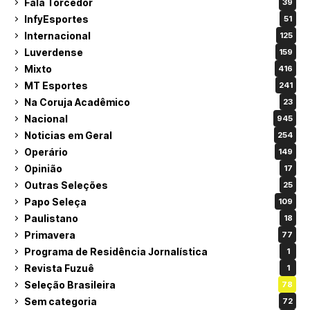
Fala Torcedor
39
InfyEsportes
51
Internacional
125
Luverdense
159
Mixto
416
MT Esportes
241
Na Coruja Acadêmico
23
Nacional
945
Noticias em Geral
254
Operário
149
Opinião
17
Outras Seleções
25
Papo Seleça
109
Paulistano
18
Primavera
77
Programa de Residência Jornalística
1
Revista Fuzuê
1
Seleção Brasileira
78
Sem categoria
72