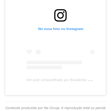
Ver essa foto no Instagram
U
m post compartilhado por Brasileirão Feminino (@brfeminino)
Conteúdo produzido por Na Coruja. A reprodução total ou parcial