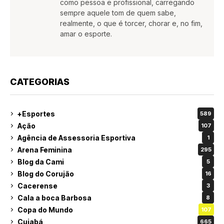
como pessoa e profissional, carregando
sempre aquele tom de quem sabe,
realmente, o que é torcer, chorar e, no fim,
amar o esporte.
CATEGORIAS
+Esportes
589
Ação
107
Agência de Assessoria Esportiva
1
Arena Feminina
295
Blog da Cami
5
Blog do Corujão
16
Cacerense
3
Cala a boca Barbosa
8
Copa do Mundo
107
Cuiabá
665