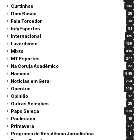
Curtinhas
103
Dom Bosco
25
Fala Torcedor
39
InfyEsportes
51
Internacional
125
Luverdense
159
Mixto
416
MT Esportes
241
Na Coruja Acadêmico
23
Nacional
945
Noticias em Geral
254
Operário
149
Opinião
17
Outras Seleções
25
Papo Seleça
109
Paulistano
18
Primavera
77
Programa de Residência Jornalística
1