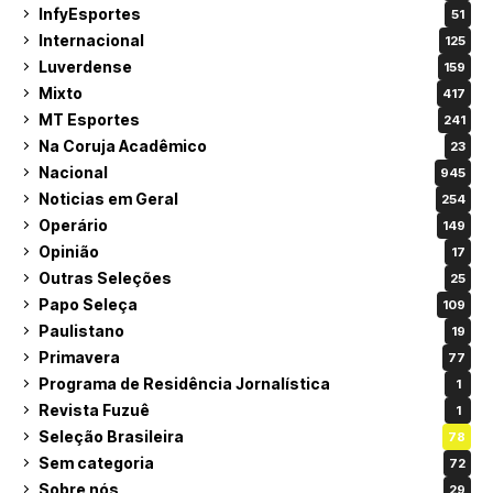
InfyEsportes
51
Internacional
125
Luverdense
159
Mixto
417
MT Esportes
241
Na Coruja Acadêmico
23
Nacional
945
Noticias em Geral
254
Operário
149
Opinião
17
Outras Seleções
25
Papo Seleça
109
Paulistano
19
Primavera
77
Programa de Residência Jornalística
1
Revista Fuzuê
1
Seleção Brasileira
78
Sem categoria
72
Sobre nós
29