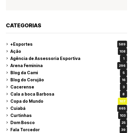
CATEGORIAS
+Esportes
589
Ação
108
Agência de Assessoria Esportiva
1
Arena Feminina
296
Blog da Cami
5
Blog do Corujão
16
Cacerense
3
Cala a boca Barbosa
8
Copa do Mundo
107
Cuiabá
665
Curtinhas
103
Dom Bosco
25
Fala Torcedor
39