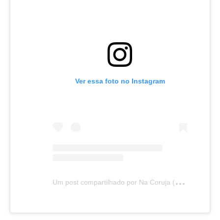
Ver essa foto no Instagram
U
m post compartilhado por Na Coruja (@canalnacoruja)