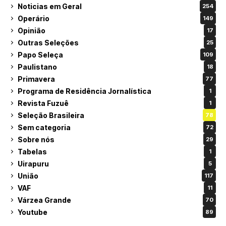
Noticias em Geral
254
Operário
149
Opinião
17
Outras Seleções
25
Papo Seleça
109
Paulistano
18
Primavera
77
Programa de Residência Jornalística
1
Revista Fuzuê
1
Seleção Brasileira
78
Sem categoria
72
Sobre nós
29
Tabelas
1
Uirapuru
5
União
117
VAF
11
Várzea Grande
70
Youtube
89