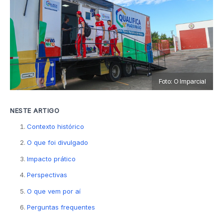
Foto: O Imparcial
NESTE ARTIGO
Contexto histórico
O que foi divulgado
Impacto prático
Perspectivas
O que vem por aí
Perguntas frequentes