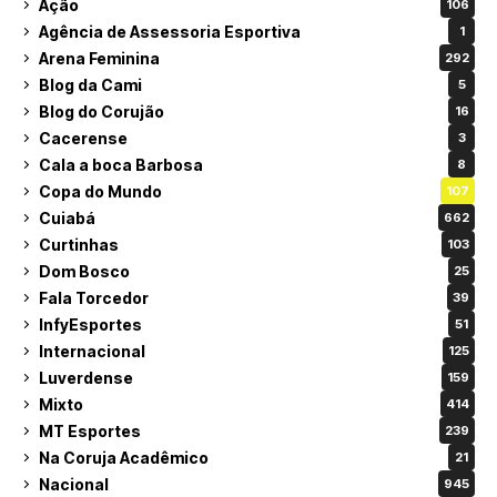
Ação
106
Agência de Assessoria Esportiva
1
Arena Feminina
292
Blog da Cami
5
Blog do Corujão
16
Cacerense
3
Cala a boca Barbosa
8
Copa do Mundo
107
Cuiabá
662
Curtinhas
103
Dom Bosco
25
Fala Torcedor
39
InfyEsportes
51
Internacional
125
Luverdense
159
Mixto
414
MT Esportes
239
Na Coruja Acadêmico
21
Nacional
945