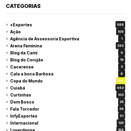
CATEGORIAS
+Esportes
588
Ação
106
Agência de Assessoria Esportiva
1
Arena Feminina
292
Blog da Cami
5
Blog do Corujão
16
Cacerense
3
Cala a boca Barbosa
8
Copa do Mundo
107
Cuiabá
662
Curtinhas
103
Dom Bosco
25
Fala Torcedor
39
InfyEsportes
51
Internacional
125
Luverdense
159