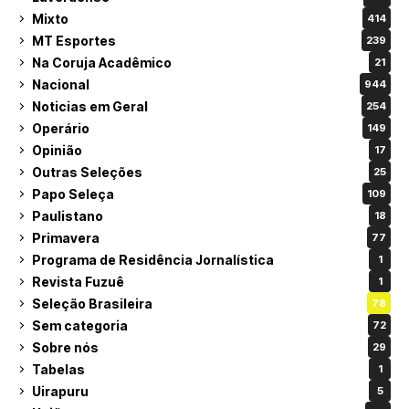
Mixto
414
MT Esportes
239
Na Coruja Acadêmico
21
Nacional
944
Noticias em Geral
254
Operário
149
Opinião
17
Outras Seleções
25
Papo Seleça
109
Paulistano
18
Primavera
77
Programa de Residência Jornalística
1
Revista Fuzuê
1
Seleção Brasileira
78
Sem categoria
72
Sobre nós
29
Tabelas
1
Uirapuru
5