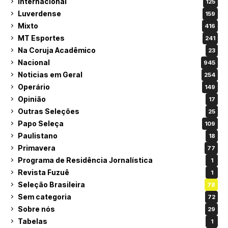
Internacional
125
Luverdense
159
Mixto
416
MT Esportes
241
Na Coruja Acadêmico
23
Nacional
945
Noticias em Geral
254
Operário
149
Opinião
17
Outras Seleções
25
Papo Seleça
109
Paulistano
18
Primavera
77
Programa de Residência Jornalística
1
Revista Fuzuê
1
Seleção Brasileira
78
Sem categoria
72
Sobre nós
29
Tabelas
1