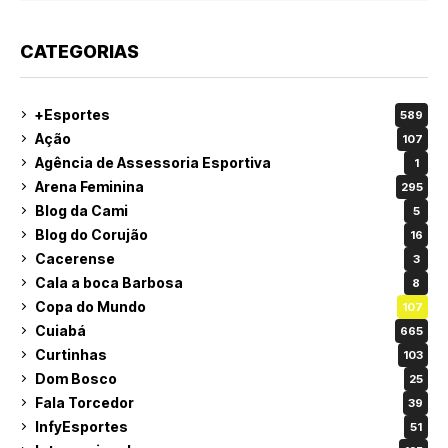
CATEGORIAS
+Esportes
589
Ação
107
Agência de Assessoria Esportiva
1
Arena Feminina
295
Blog da Cami
5
Blog do Corujão
16
Cacerense
3
Cala a boca Barbosa
8
Copa do Mundo
107
Cuiabá
665
Curtinhas
103
Dom Bosco
25
Fala Torcedor
39
InfyEsportes
51