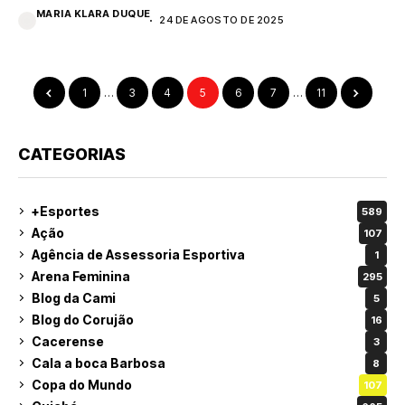
MARIA KLARA DUQUE
24 DE AGOSTO DE 2025
1
…
3
4
5
6
7
…
11
CATEGORIAS
+Esportes
589
Ação
107
Agência de Assessoria Esportiva
1
Arena Feminina
295
Blog da Cami
5
Blog do Corujão
16
Cacerense
3
Cala a boca Barbosa
8
Copa do Mundo
107