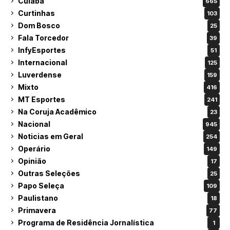
Cuiabá
665
Curtinhas
103
Dom Bosco
25
Fala Torcedor
39
InfyEsportes
51
Internacional
125
Luverdense
159
Mixto
416
MT Esportes
241
Na Coruja Acadêmico
23
Nacional
945
Noticias em Geral
254
Operário
149
Opinião
17
Outras Seleções
25
Papo Seleça
109
Paulistano
18
Primavera
77
Programa de Residência Jornalística
1