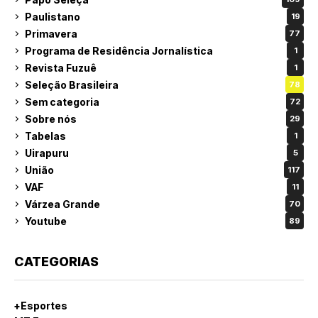
Paulistano
19
Primavera
77
Programa de Residência Jornalística
1
Revista Fuzuê
1
Seleção Brasileira
78
Sem categoria
72
Sobre nós
29
Tabelas
1
Uirapuru
5
União
117
VAF
11
Várzea Grande
70
Youtube
89
CATEGORIAS
+Esportes