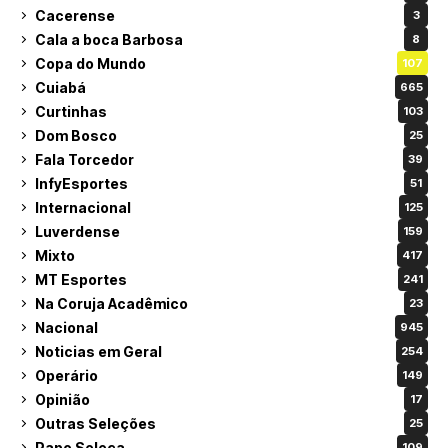
Cacerense
3
Cala a boca Barbosa
8
Copa do Mundo
107
Cuiabá
665
Curtinhas
103
Dom Bosco
25
Fala Torcedor
39
InfyEsportes
51
Internacional
125
Luverdense
159
Mixto
417
MT Esportes
241
Na Coruja Acadêmico
23
Nacional
945
Noticias em Geral
254
Operário
149
Opinião
17
Outras Seleções
25
Papo Seleça
109