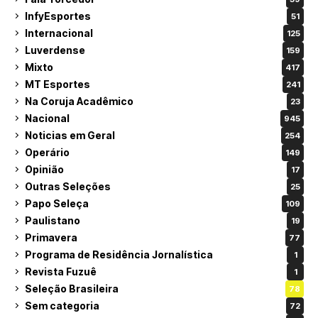
InfyEsportes
51
Internacional
125
Luverdense
159
Mixto
417
MT Esportes
241
Na Coruja Acadêmico
23
Nacional
945
Noticias em Geral
254
Operário
149
Opinião
17
Outras Seleções
25
Papo Seleça
109
Paulistano
19
Primavera
77
Programa de Residência Jornalística
1
Revista Fuzuê
1
Seleção Brasileira
78
Sem categoria
72