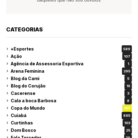
CATEGORIAS
+Esportes
589
Ação
107
Agência de Assessoria Esportiva
1
Arena Feminina
295
Blog da Cami
5
Blog do Corujão
16
Cacerense
3
Cala a boca Barbosa
8
Copa do Mundo
107
Cuiabá
665
Curtinhas
103
Dom Bosco
25
Fala Torcedor
39