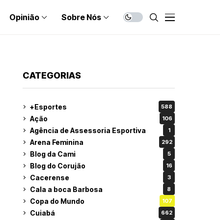
Opinião
Sobre Nós
CATEGORIAS
+Esportes
588
Ação
106
Agência de Assessoria Esportiva
1
Arena Feminina
292
Blog da Cami
5
Blog do Corujão
16
Cacerense
3
Cala a boca Barbosa
8
Copa do Mundo
107
Cuiabá
662