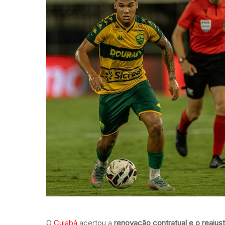
O
Cuiabá
acertou a
renovação contratual e o reajuste