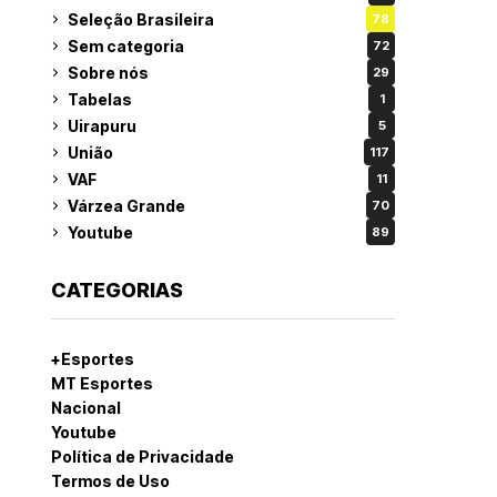
Seleção Brasileira
78
Sem categoria
72
Sobre nós
29
Tabelas
1
Uirapuru
5
União
117
VAF
11
Várzea Grande
70
Youtube
89
CATEGORIAS
+Esportes
MT Esportes
Nacional
Youtube
Política de Privacidade
Termos de Uso