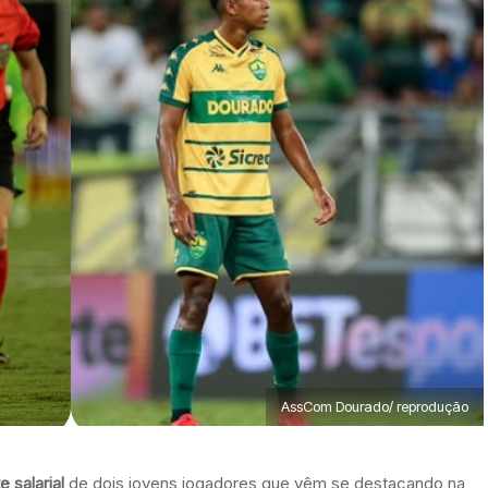
AssCom Dourado/ reprodução
 salarial
de dois jovens jogadores que vêm se destacando na