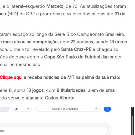
s, e o lateral-esquerdo
Marcelo
, de 20. As atualizações foram
rio (BID)
da CBF e prorrogam o vínculo dos atletas até
31 de
taram espaço ao longo da Série B do Campeonato Brasileiro.
e mais atuou na competição
, com
22 partidas
, sendo
13 como
da. O meia foi revelado pelo
Santa Cruz-PE
e chegou ao
ições de base como a
Copa São Paulo de Futebol Júnior
e o
ional no mesmo ano.
Clique aqui
e receba notícias de MT na palma da sua mão!
érie B, soma
10 jogos
, com
8 titularidades
, além de
uma
ando serviu o atacante
Carlos Alberto
.