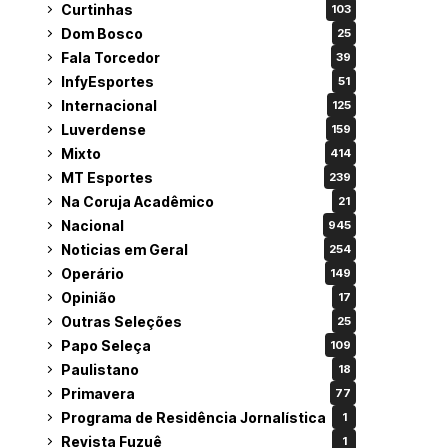
Curtinhas
103
Dom Bosco
25
Fala Torcedor
39
InfyEsportes
51
Internacional
125
Luverdense
159
Mixto
414
MT Esportes
239
Na Coruja Acadêmico
21
Nacional
945
Noticias em Geral
254
Operário
149
Opinião
17
Outras Seleções
25
Papo Seleça
109
Paulistano
18
Primavera
77
Programa de Residência Jornalística
1
Revista Fuzuê
1