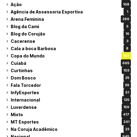
Ação
108
Agência de Assessoria Esportiva
1
Arena Feminina
296
Blog da Cami
5
Blog do Corujão
16
Cacerense
3
Cala a boca Barbosa
8
Copa do Mundo
107
Cuiabá
665
Curtinhas
103
Dom Bosco
25
Fala Torcedor
39
InfyEsportes
51
Internacional
125
Luverdense
159
Mixto
417
MT Esportes
241
Na Coruja Acadêmico
23
Nacional
945