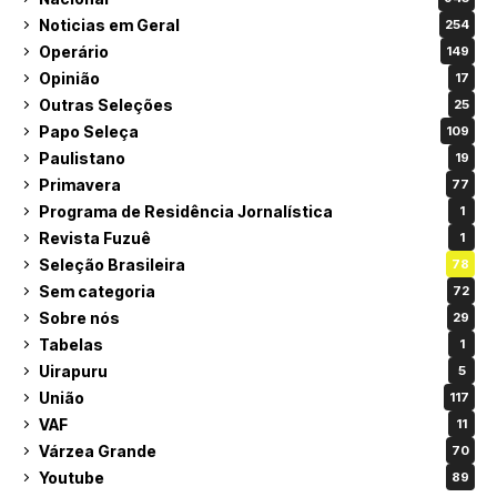
Noticias em Geral
254
Operário
149
Opinião
17
Outras Seleções
25
Papo Seleça
109
Paulistano
19
Primavera
77
Programa de Residência Jornalística
1
Revista Fuzuê
1
Seleção Brasileira
78
Sem categoria
72
Sobre nós
29
Tabelas
1
Uirapuru
5
União
117
VAF
11
Várzea Grande
70
Youtube
89