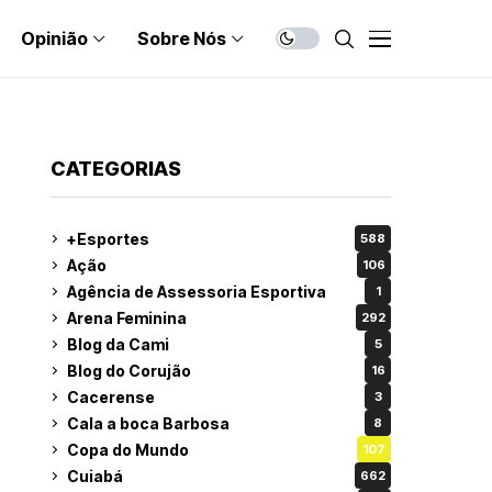
Opinião
Sobre Nós
CATEGORIAS
+Esportes
588
Ação
106
Agência de Assessoria Esportiva
1
Arena Feminina
292
Blog da Cami
5
Blog do Corujão
16
Cacerense
3
Cala a boca Barbosa
8
Copa do Mundo
107
Cuiabá
662