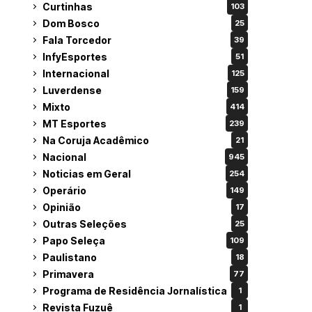
Curtinhas
103
Dom Bosco
25
Fala Torcedor
39
InfyEsportes
51
Internacional
125
Luverdense
159
Mixto
414
MT Esportes
239
Na Coruja Acadêmico
21
Nacional
945
Noticias em Geral
254
Operário
149
Opinião
17
Outras Seleções
25
Papo Seleça
109
Paulistano
18
Primavera
77
Programa de Residência Jornalística
1
Revista Fuzuê
1