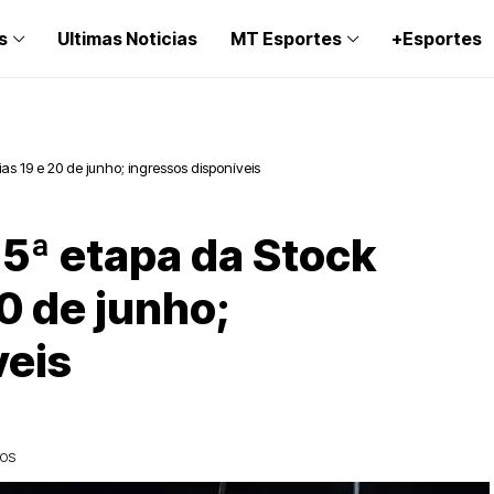
s
Ultimas Noticias
MT Esportes
+Esportes
s 19 e 20 de junho; ingressos disponíveis
 5ª etapa da Stock
20 de junho;
veis
DOS