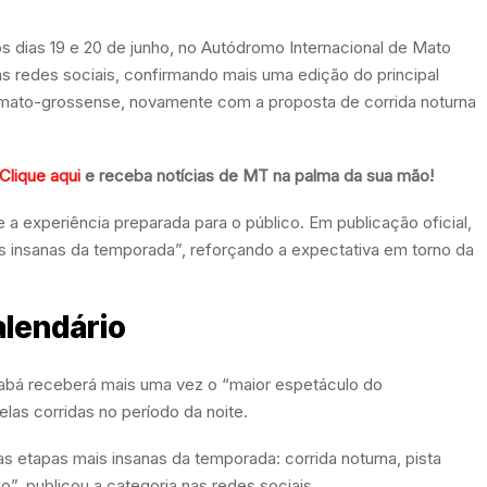
s dias 19 e 20 de junho, no Autódromo Internacional de Mato
nas redes sociais, confirmando mais uma edição do principal
l mato-grossense, novamente com a proposta de corrida noturna
Clique aqui
e receba notícias de MT na palma da sua mão!
 a experiência preparada para o público. Em publicação oficial,
s insanas da temporada”, reforçando a expectativa em torno da
alendário
iabá receberá mais uma vez o “maior espetáculo do
las corridas no período da noite.
 etapas mais insanas da temporada: corrida noturna, pista
”, publicou a categoria nas redes sociais.