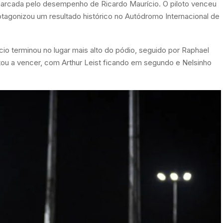
marcada pelo desempenho de Ricardo Maurício. O piloto venceu
tagonizou um resultado histórico no Autódromo Internacional de
rício terminou no lugar mais alto do pódio, seguido por Raphael
oltou a vencer, com Arthur Leist ficando em segundo e Nelsinho