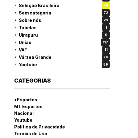
Seleção Brasileira
78
Sem categoria
72
Sobre nós
29
Tabelas
1
Uirapuru
5
União
117
VAF
11
Várzea Grande
70
Youtube
89
CATEGORIAS
+Esportes
MT Esportes
Nacional
Youtube
Política de Privacidade
Termos de Uso