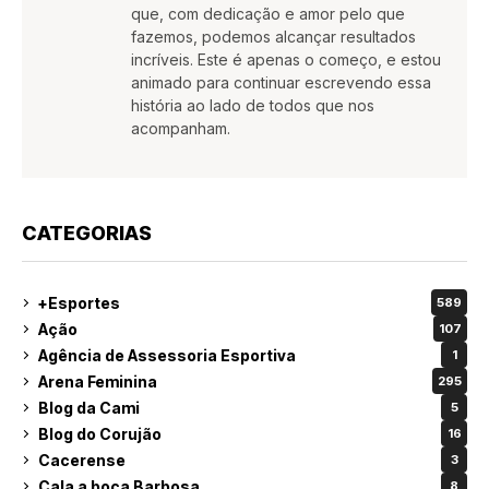
que, com dedicação e amor pelo que
fazemos, podemos alcançar resultados
incríveis. Este é apenas o começo, e estou
animado para continuar escrevendo essa
história ao lado de todos que nos
acompanham.
CATEGORIAS
+Esportes
589
Ação
107
Agência de Assessoria Esportiva
1
Arena Feminina
295
Blog da Cami
5
Blog do Corujão
16
Cacerense
3
Cala a boca Barbosa
8