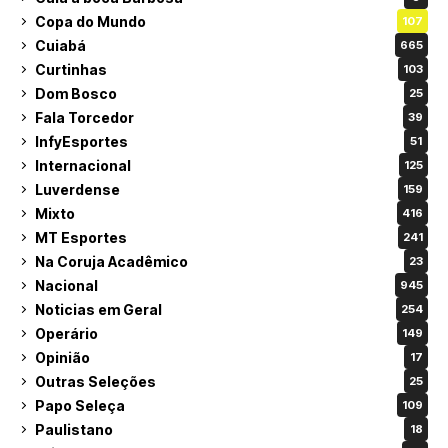
Copa do Mundo
107
Cuiabá
665
Curtinhas
103
Dom Bosco
25
Fala Torcedor
39
InfyEsportes
51
Internacional
125
Luverdense
159
Mixto
416
MT Esportes
241
Na Coruja Acadêmico
23
Nacional
945
Noticias em Geral
254
Operário
149
Opinião
17
Outras Seleções
25
Papo Seleça
109
Paulistano
18