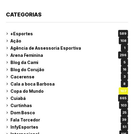
CATEGORIAS
+Esportes
589
Ação
108
Agência de Assessoria Esportiva
1
Arena Feminina
296
Blog da Cami
5
Blog do Corujão
16
Cacerense
3
Cala a boca Barbosa
8
Copa do Mundo
107
Cuiabá
665
Curtinhas
103
Dom Bosco
25
Fala Torcedor
39
InfyEsportes
51