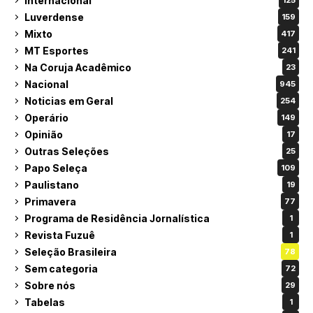
Internacional
125
Luverdense
159
Mixto
417
MT Esportes
241
Na Coruja Acadêmico
23
Nacional
945
Noticias em Geral
254
Operário
149
Opinião
17
Outras Seleções
25
Papo Seleça
109
Paulistano
19
Primavera
77
Programa de Residência Jornalística
1
Revista Fuzuê
1
Seleção Brasileira
78
Sem categoria
72
Sobre nós
29
Tabelas
1