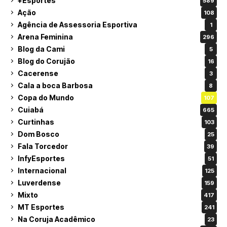
+Esportes
589
Ação
108
Agência de Assessoria Esportiva
1
Arena Feminina
296
Blog da Cami
5
Blog do Corujão
16
Cacerense
3
Cala a boca Barbosa
8
Copa do Mundo
107
Cuiabá
665
Curtinhas
103
Dom Bosco
25
Fala Torcedor
39
InfyEsportes
51
Internacional
125
Luverdense
159
Mixto
417
MT Esportes
241
Na Coruja Acadêmico
23