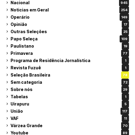
Nacional
945
Noticias em Geral
254
Operário
149
Opinião
17
Outras Seleções
25
Papo Seleça
109
Paulistano
19
Primavera
77
Programa de Residência Jornalística
1
Revista Fuzuê
1
Seleção Brasileira
78
Sem categoria
72
Sobre nós
29
Tabelas
1
Uirapuru
5
União
117
VAF
11
Várzea Grande
70
Youtube
89