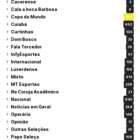
Cacerense
3
Cala a boca Barbosa
8
Copa do Mundo
107
Cuiabá
662
Curtinhas
103
Dom Bosco
25
Fala Torcedor
39
InfyEsportes
51
Internacional
125
Luverdense
159
Mixto
414
MT Esportes
239
Na Coruja Acadêmico
21
Nacional
945
Noticias em Geral
254
Operário
149
Opinião
17
Outras Seleções
25
Papo Seleça
109