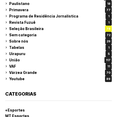
Paulistano
18
Primavera
77
Programa de Residência Jornalística
1
Revista Fuzuê
1
Seleção Brasileira
78
Sem categoria
72
Sobre nós
29
Tabelas
1
Uirapuru
5
União
117
VAF
11
Várzea Grande
70
Youtube
89
CATEGORIAS
+Esportes
MT Esportes