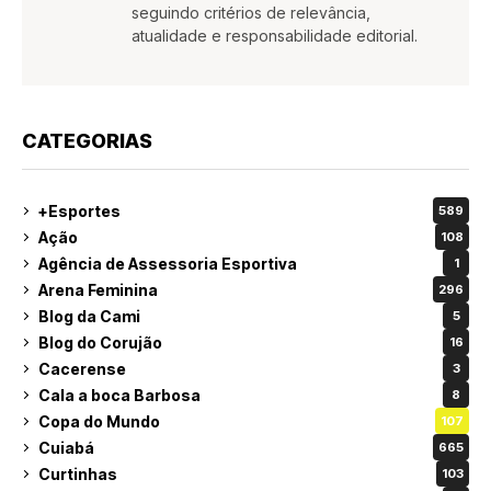
seguindo critérios de relevância,
atualidade e responsabilidade editorial.
CATEGORIAS
+Esportes
589
Ação
108
Agência de Assessoria Esportiva
1
Arena Feminina
296
Blog da Cami
5
Blog do Corujão
16
Cacerense
3
Cala a boca Barbosa
8
Copa do Mundo
107
Cuiabá
665
Curtinhas
103