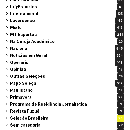
InfyEsportes
51
Internacional
125
Luverdense
159
Mixto
416
MT Esportes
241
Na Coruja Acadêmico
23
Nacional
945
Noticias em Geral
254
Operário
149
Opinião
17
Outras Seleções
25
Papo Seleça
109
Paulistano
18
Primavera
77
Programa de Residência Jornalística
1
Revista Fuzuê
1
Seleção Brasileira
78
Sem categoria
72