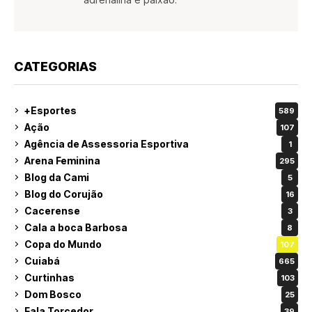
CATEGORIAS
+Esportes
589
Ação
107
Agência de Assessoria Esportiva
1
Arena Feminina
295
Blog da Cami
5
Blog do Corujão
16
Cacerense
3
Cala a boca Barbosa
8
Copa do Mundo
107
Cuiabá
665
Curtinhas
103
Dom Bosco
25
Fala Torcedor
39