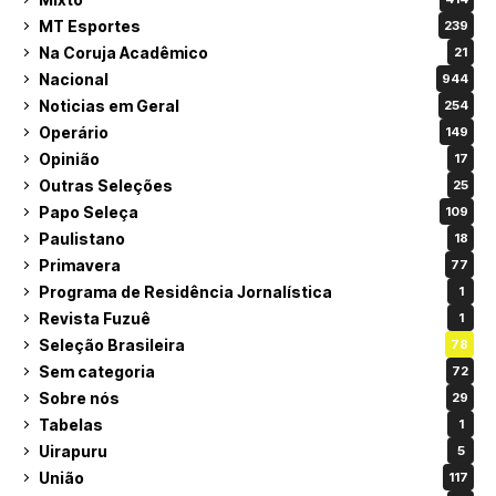
MT Esportes
239
Na Coruja Acadêmico
21
Nacional
944
Noticias em Geral
254
Operário
149
Opinião
17
Outras Seleções
25
Papo Seleça
109
Paulistano
18
Primavera
77
Programa de Residência Jornalística
1
Revista Fuzuê
1
Seleção Brasileira
78
Sem categoria
72
Sobre nós
29
Tabelas
1
Uirapuru
5
União
117