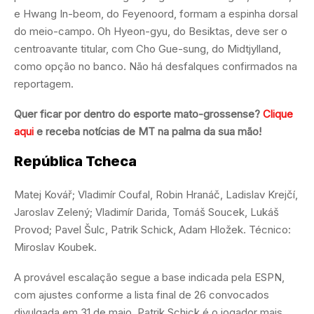
e Hwang In-beom, do Feyenoord, formam a espinha dorsal
do meio-campo. Oh Hyeon-gyu, do Besiktas, deve ser o
centroavante titular, com Cho Gue-sung, do Midtjylland,
como opção no banco. Não há desfalques confirmados na
reportagem.
Quer ficar por dentro do esporte mato-grossense?
Clique
aqui
e receba notícias de MT na palma da sua mão!
República Tcheca
Matej Kovář; Vladimír Coufal, Robin Hranáč, Ladislav Krejčí,
Jaroslav Zelený; Vladimír Darida, Tomáš Soucek, Lukáš
Provod; Pavel Šulc, Patrik Schick, Adam Hložek. Técnico:
Miroslav Koubek.
A provável escalação segue a base indicada pela ESPN,
com ajustes conforme a lista final de 26 convocados
divulgada em 31 de maio. Patrik Schick é o jogador mais