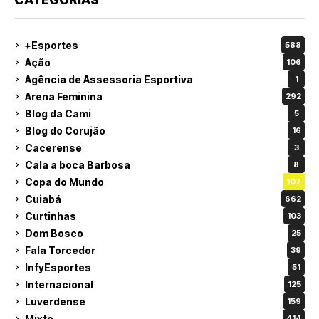
+Esportes
588
Ação
106
Agência de Assessoria Esportiva
1
Arena Feminina
292
Blog da Cami
5
Blog do Corujão
16
Cacerense
3
Cala a boca Barbosa
8
Copa do Mundo
107
Cuiabá
662
Curtinhas
103
Dom Bosco
25
Fala Torcedor
39
InfyEsportes
51
Internacional
125
Luverdense
159
Mixto
414