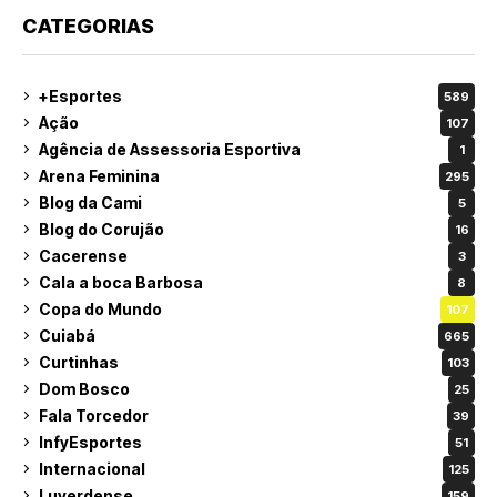
CATEGORIAS
+Esportes
589
Ação
107
Agência de Assessoria Esportiva
1
Arena Feminina
295
Blog da Cami
5
Blog do Corujão
16
Cacerense
3
Cala a boca Barbosa
8
Copa do Mundo
107
Cuiabá
665
Curtinhas
103
Dom Bosco
25
Fala Torcedor
39
InfyEsportes
51
Internacional
125
Luverdense
159