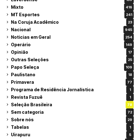
Mixto
416
MT Esportes
241
Na Coruja Acadêmico
23
Nacional
945
Noticias em Geral
254
Operário
149
Opinião
17
Outras Seleções
25
Papo Seleça
109
Paulistano
18
Primavera
77
Programa de Residência Jornalística
1
Revista Fuzuê
1
Seleção Brasileira
78
Sem categoria
72
Sobre nós
29
Tabelas
1
Uirapuru
5