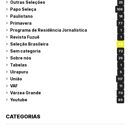
Outras Seleções
25
Papo Seleça
109
Paulistano
18
Primavera
77
Programa de Residência Jornalística
1
Revista Fuzuê
1
Seleção Brasileira
78
Sem categoria
72
Sobre nós
29
Tabelas
1
Uirapuru
5
União
117
VAF
11
Várzea Grande
70
Youtube
89
CATEGORIAS