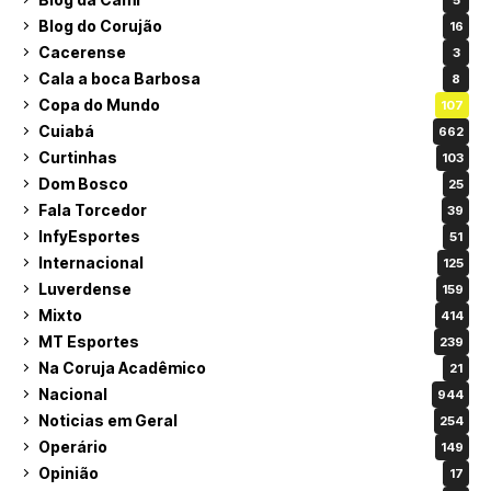
Blog do Corujão
16
Cacerense
3
Cala a boca Barbosa
8
Copa do Mundo
107
Cuiabá
662
Curtinhas
103
Dom Bosco
25
Fala Torcedor
39
InfyEsportes
51
Internacional
125
Luverdense
159
Mixto
414
MT Esportes
239
Na Coruja Acadêmico
21
Nacional
944
Noticias em Geral
254
Operário
149
Opinião
17