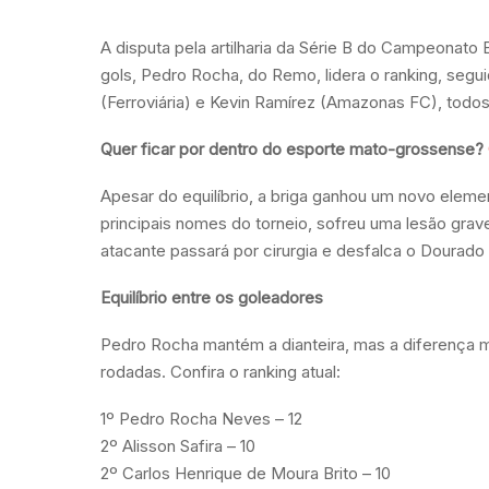
A disputa pela artilharia da Série B do Campeonato B
gols, Pedro Rocha, do Remo, lidera o ranking, seguid
(Ferroviária) e Kevin Ramírez (Amazonas FC), todos
Quer ficar por dentro do esporte mato-grossense?
Apesar do equilíbrio, a briga ganhou um novo eleme
principais nomes do torneio, sofreu uma lesão gra
atacante passará por cirurgia e desfalca o Dourado
Equilíbrio entre os goleadores
Pedro Rocha mantém a dianteira, mas a diferença mí
rodadas. Confira o ranking atual:
1º Pedro Rocha Neves – 12
2º Alisson Safira – 10
2º Carlos Henrique de Moura Brito – 10