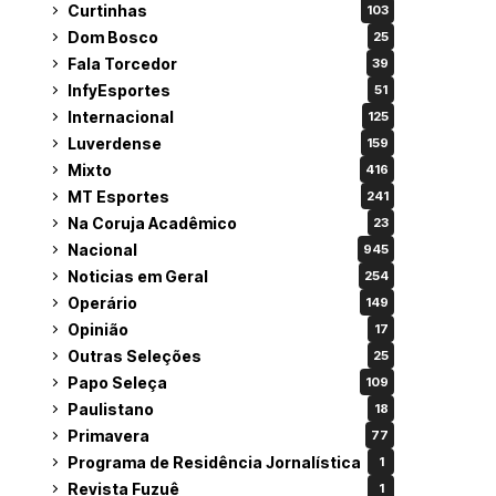
Curtinhas
103
Dom Bosco
25
Fala Torcedor
39
InfyEsportes
51
Internacional
125
Luverdense
159
Mixto
416
MT Esportes
241
Na Coruja Acadêmico
23
Nacional
945
Noticias em Geral
254
Operário
149
Opinião
17
Outras Seleções
25
Papo Seleça
109
Paulistano
18
Primavera
77
Programa de Residência Jornalística
1
Revista Fuzuê
1