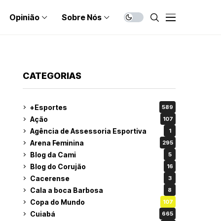
Opinião
Sobre Nós
CATEGORIAS
+Esportes
589
Ação
107
Agência de Assessoria Esportiva
1
Arena Feminina
295
Blog da Cami
5
Blog do Corujão
16
Cacerense
3
Cala a boca Barbosa
8
Copa do Mundo
107
Cuiabá
665