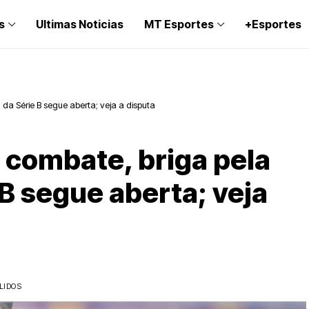
s
Ultimas Noticias
MT Esportes
+Esportes
 da Série B segue aberta; veja a disputa
 combate, briga pela
 B segue aberta; veja
LIDOS