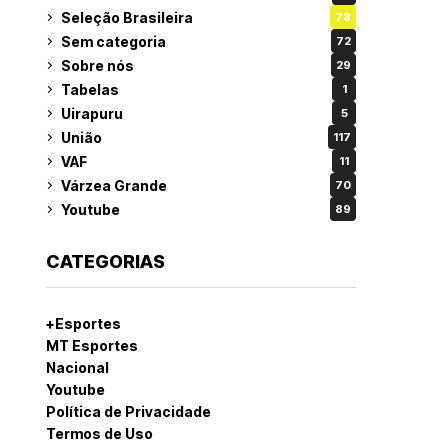
Seleção Brasileira
78
Sem categoria
72
Sobre nós
29
Tabelas
1
Uirapuru
5
União
117
VAF
11
Várzea Grande
70
Youtube
89
CATEGORIAS
+Esportes
MT Esportes
Nacional
Youtube
Política de Privacidade
Termos de Uso