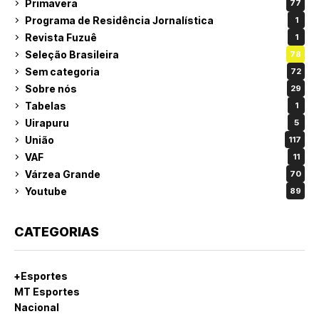
Primavera
77
Programa de Residência Jornalística
1
Revista Fuzuê
1
Seleção Brasileira
78
Sem categoria
72
Sobre nós
29
Tabelas
1
Uirapuru
5
União
117
VAF
11
Várzea Grande
70
Youtube
89
CATEGORIAS
+Esportes
MT Esportes
Nacional