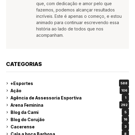
que, com dedicação e amor pelo que
fazemos, podemos alcançar resultados
incríveis. Este é apenas o começo, e estou
animado para continuar escrevendo essa
história ao lado de todos que nos
acompanham.
CATEGORIAS
+Esportes
588
Ação
106
Agência de Assessoria Esportiva
1
Arena Feminina
292
Blog da Cami
5
Blog do Corujão
16
Cacerense
3
Cala a boca Barbosa
8