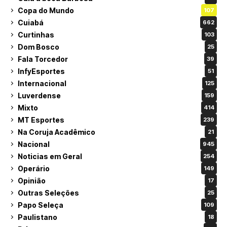
Copa do Mundo
107
Cuiabá
662
Curtinhas
103
Dom Bosco
25
Fala Torcedor
39
InfyEsportes
51
Internacional
125
Luverdense
159
Mixto
414
MT Esportes
239
Na Coruja Acadêmico
21
Nacional
945
Noticias em Geral
254
Operário
149
Opinião
17
Outras Seleções
25
Papo Seleça
109
Paulistano
18