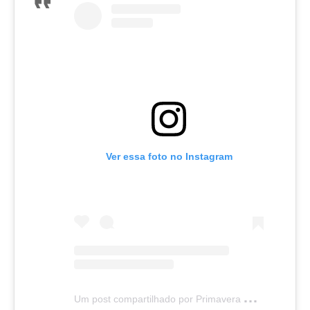
Ver essa foto no Instagram
U
m post compartilhado por Primavera Atlético Clube (@primaveraac)