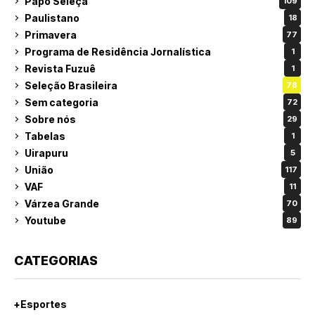
Papo Seleça
109
Paulistano
18
Primavera
77
Programa de Residência Jornalística
1
Revista Fuzuê
1
Seleção Brasileira
78
Sem categoria
72
Sobre nós
29
Tabelas
1
Uirapuru
5
União
117
VAF
11
Várzea Grande
70
Youtube
89
CATEGORIAS
+Esportes