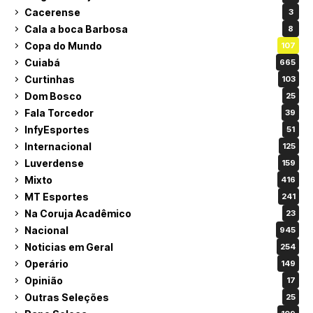
Cacerense
3
Cala a boca Barbosa
8
Copa do Mundo
107
Cuiabá
665
Curtinhas
103
Dom Bosco
25
Fala Torcedor
39
InfyEsportes
51
Internacional
125
Luverdense
159
Mixto
416
MT Esportes
241
Na Coruja Acadêmico
23
Nacional
945
Noticias em Geral
254
Operário
149
Opinião
17
Outras Seleções
25