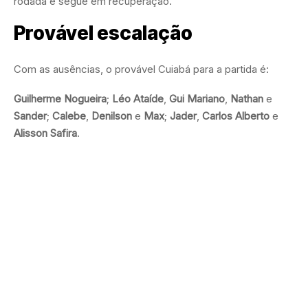
rodada e segue em recuperação.
Provável escalação
Com as ausências, o provável Cuiabá para a partida é:
Guilherme Nogueira
;
Léo Ataíde
,
Gui Mariano
,
Nathan
e
Sander
;
Calebe
,
Denilson
e
Max
;
Jader
,
Carlos Alberto
e
Alisson Safira
.