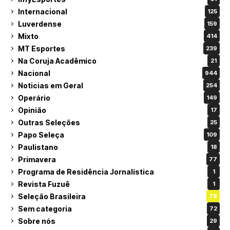
Internacional
125
Luverdense
159
Mixto
414
MT Esportes
239
Na Coruja Acadêmico
21
Nacional
944
Noticias em Geral
254
Operário
149
Opinião
17
Outras Seleções
25
Papo Seleça
109
Paulistano
18
Primavera
77
Programa de Residência Jornalística
1
Revista Fuzuê
1
Seleção Brasileira
78
Sem categoria
72
Sobre nós
29