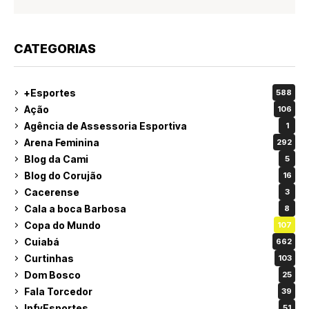
CATEGORIAS
+Esportes
588
Ação
106
Agência de Assessoria Esportiva
1
Arena Feminina
292
Blog da Cami
5
Blog do Corujão
16
Cacerense
3
Cala a boca Barbosa
8
Copa do Mundo
107
Cuiabá
662
Curtinhas
103
Dom Bosco
25
Fala Torcedor
39
InfyEsportes
51