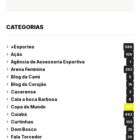
CATEGORIAS
+Esportes
588
Ação
106
Agência de Assessoria Esportiva
1
Arena Feminina
292
Blog da Cami
5
Blog do Corujão
16
Cacerense
3
Cala a boca Barbosa
8
Copa do Mundo
107
Cuiabá
662
Curtinhas
103
Dom Bosco
25
Fala Torcedor
39