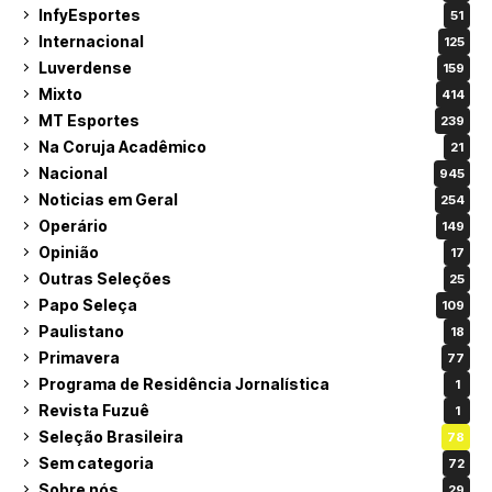
InfyEsportes
51
Internacional
125
Luverdense
159
Mixto
414
MT Esportes
239
Na Coruja Acadêmico
21
Nacional
945
Noticias em Geral
254
Operário
149
Opinião
17
Outras Seleções
25
Papo Seleça
109
Paulistano
18
Primavera
77
Programa de Residência Jornalística
1
Revista Fuzuê
1
Seleção Brasileira
78
Sem categoria
72
Sobre nós
29