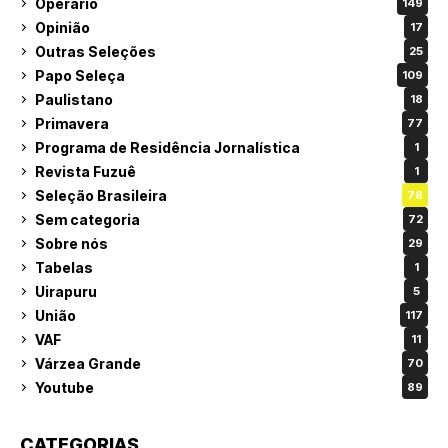
Operário
149
Opinião
17
Outras Seleções
25
Papo Seleça
109
Paulistano
18
Primavera
77
Programa de Residência Jornalística
1
Revista Fuzuê
1
Seleção Brasileira
78
Sem categoria
72
Sobre nós
29
Tabelas
1
Uirapuru
5
União
117
VAF
11
Várzea Grande
70
Youtube
89
CATEGORIAS