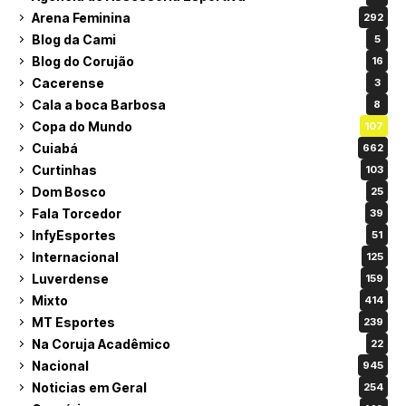
Arena Feminina
292
Blog da Cami
5
Blog do Corujão
16
Cacerense
3
Cala a boca Barbosa
8
Copa do Mundo
107
Cuiabá
662
Curtinhas
103
Dom Bosco
25
Fala Torcedor
39
InfyEsportes
51
Internacional
125
Luverdense
159
Mixto
414
MT Esportes
239
Na Coruja Acadêmico
22
Nacional
945
Noticias em Geral
254