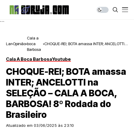
```
Cala a
Lar
Opinião
boca
CHOQUE-REI; BOTA amassa INTER; ANCELOTTI
Barbosa
na SELEÇÃO – CALA A BOCA, BARBOSA! 8º
Rodada do Brasileiro
Cala A Boca Barbosa
Youtube
CHOQUE-REI; BOTA amassa
INTER; ANCELOTTI na
SELEÇÃO – CALA A BOCA,
BARBOSA! 8º Rodada do
Brasileiro
Atualizado em
03/06/2025 às 23:10