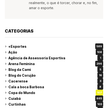
realmente, o que é torcer, chorar e, no fim,
amar o esporte.
CATEGORIAS
+Esportes
589
Ação
108
Agência de Assessoria Esportiva
1
Arena Feminina
296
Blog da Cami
5
Blog do Corujão
16
Cacerense
3
Cala a boca Barbosa
8
Copa do Mundo
107
Cuiabá
665
Curtinhas
103