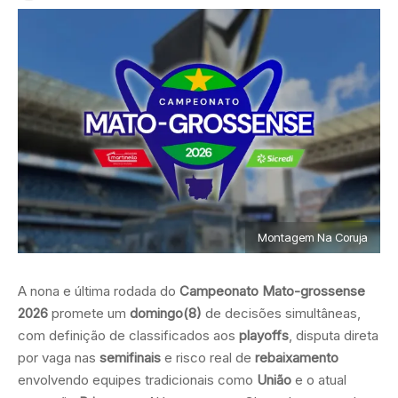
Montagem Na Coruja
A nona e última rodada do
Campeonato Mato-grossense
2026
promete um
domingo(8)
de decisões simultâneas,
com definição de classificados aos
playoffs
, disputa direta
por vaga nas
semifinais
e risco real de
rebaixamento
envolvendo equipes tradicionais como
União
e o atual