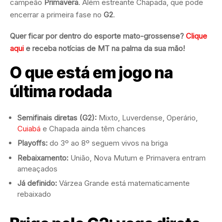
campeão
Primavera
. Além estreante Chapada, que pode
encerrar a primeira fase no
G2
.
Quer ficar por dentro do esporte mato-grossense?
Clique
aqui
e receba notícias de MT na palma da sua mão!
O que está em jogo na
última rodada
Semifinais diretas (G2):
Mixto, Luverdense, Operário,
Cuiabá
e Chapada ainda têm chances
Playoffs:
do 3º ao 8º seguem vivos na briga
Rebaixamento:
União, Nova Mutum e Primavera entram
ameaçados
Já definido:
Várzea Grande está matematicamente
rebaixado