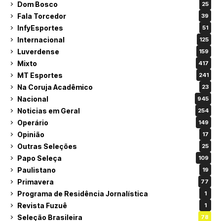
Dom Bosco
25
Fala Torcedor
39
InfyEsportes
51
Internacional
125
Luverdense
159
Mixto
417
MT Esportes
241
Na Coruja Acadêmico
23
Nacional
945
Noticias em Geral
254
Operário
149
Opinião
17
Outras Seleções
25
Papo Seleça
109
Paulistano
19
Primavera
77
Programa de Residência Jornalística
1
Revista Fuzuê
1
Seleção Brasileira
78