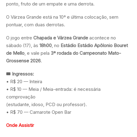
ponto, fruto de um empate e uma derrota.
O Várzea Grande está na 10ª e última colocação, sem
pontuar, com duas derrotas.
O jogo entre
Chapada e Várzea Grande
acontece no
sábado (17), às
18h00
, no
Estádio Estádio Apôlonio Bouret
de Mello
, e vale pela
3ª rodada do Campeonato Mato-
Grossense 2026
.
🎟️ Ingressos:
• R$ 20 — Inteira
• R$ 10 — Meia / Meia-entrada: é necessária
comprovação
(estudante, idoso, PCD ou professor).
• R$ 70 — Camarote Open Bar
Onde Assistir