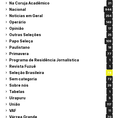
Na Coruja Acadêmico
21
Nacional
944
Noticias em Geral
254
Operário
149
Opinião
17
Outras Seleções
25
Papo Seleça
109
Paulistano
18
Primavera
77
Programa de Residência Jornalística
1
Revista Fuzuê
1
Seleção Brasileira
78
Sem categoria
72
Sobre nós
29
Tabelas
1
Uirapuru
5
União
117
VAF
11
Várzea Grande
70