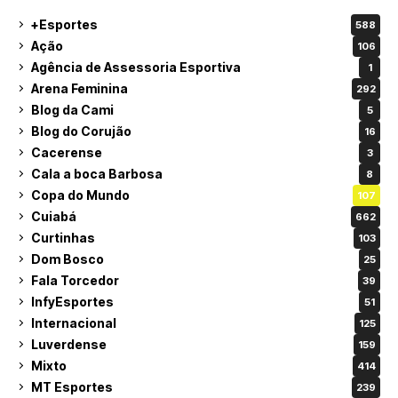
+Esportes
588
Ação
106
Agência de Assessoria Esportiva
1
Arena Feminina
292
Blog da Cami
5
Blog do Corujão
16
Cacerense
3
Cala a boca Barbosa
8
Copa do Mundo
107
Cuiabá
662
Curtinhas
103
Dom Bosco
25
Fala Torcedor
39
InfyEsportes
51
Internacional
125
Luverdense
159
Mixto
414
MT Esportes
239