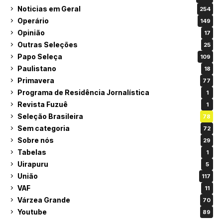
Noticias em Geral
254
Operário
149
Opinião
17
Outras Seleções
25
Papo Seleça
109
Paulistano
18
Primavera
77
Programa de Residência Jornalística
1
Revista Fuzuê
1
Seleção Brasileira
78
Sem categoria
72
Sobre nós
29
Tabelas
1
Uirapuru
5
União
117
VAF
11
Várzea Grande
70
Youtube
89