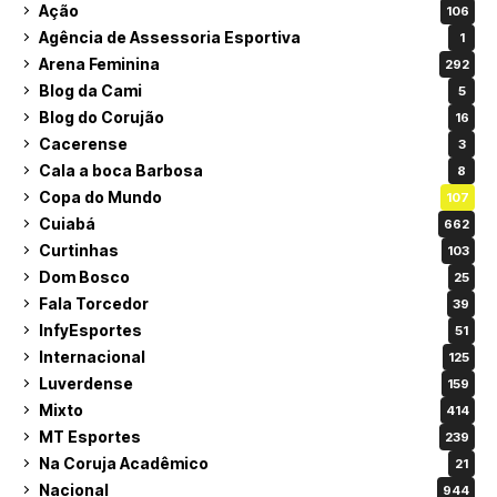
Ação
106
Agência de Assessoria Esportiva
1
Arena Feminina
292
Blog da Cami
5
Blog do Corujão
16
Cacerense
3
Cala a boca Barbosa
8
Copa do Mundo
107
Cuiabá
662
Curtinhas
103
Dom Bosco
25
Fala Torcedor
39
InfyEsportes
51
Internacional
125
Luverdense
159
Mixto
414
MT Esportes
239
Na Coruja Acadêmico
21
Nacional
944