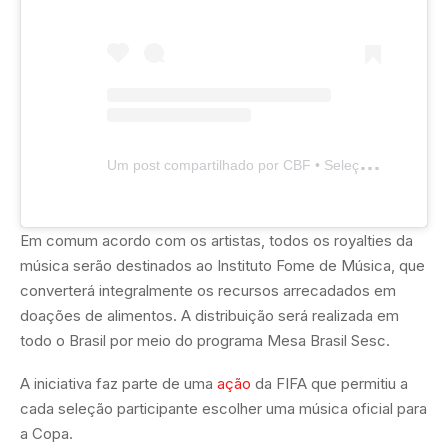
U
m post compartilhado por CBF • Seleção Brasileira de Futebol (@brasil)
Em comum acordo com os artistas, todos os royalties da
música serão destinados ao Instituto Fome de Música, que
converterá integralmente os recursos arrecadados em
doações de alimentos. A distribuição será realizada em
todo o Brasil por meio do programa Mesa Brasil Sesc.
A iniciativa faz parte de uma
ação
da FIFA que permitiu a
cada seleção participante escolher uma música oficial para
a Copa.