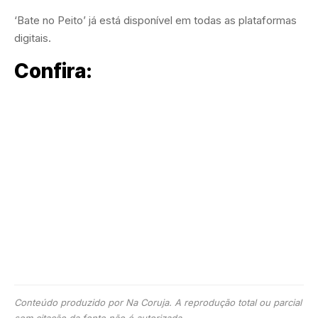
‘Bate no Peito’ já está disponível em todas as plataformas
digitais.
Confira:
Conteúdo produzido por Na Coruja. A reprodução total ou parcial
sem citação da fonte não é autorizada.