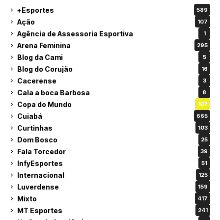
+Esportes
589
Ação
107
Agência de Assessoria Esportiva
1
Arena Feminina
295
Blog da Cami
5
Blog do Corujão
16
Cacerense
3
Cala a boca Barbosa
8
Copa do Mundo
107
Cuiabá
665
Curtinhas
103
Dom Bosco
25
Fala Torcedor
39
InfyEsportes
51
Internacional
125
Luverdense
159
Mixto
417
MT Esportes
241