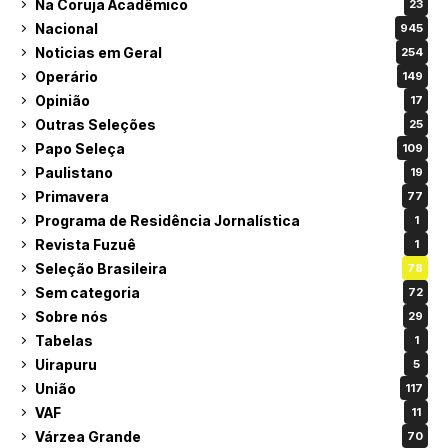
Na Coruja Acadêmico
23
Nacional
945
Noticias em Geral
254
Operário
149
Opinião
17
Outras Seleções
25
Papo Seleça
109
Paulistano
19
Primavera
77
Programa de Residência Jornalística
1
Revista Fuzuê
1
Seleção Brasileira
78
Sem categoria
72
Sobre nós
29
Tabelas
1
Uirapuru
5
União
117
VAF
11
Várzea Grande
70