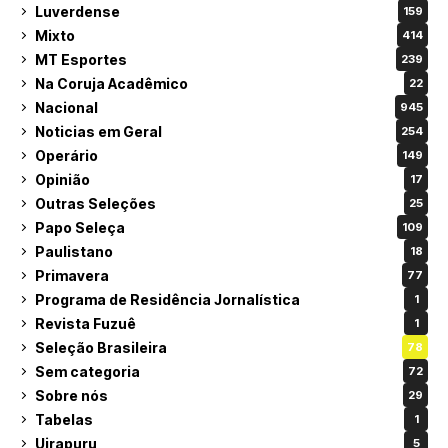
Luverdense
159
Mixto
414
MT Esportes
239
Na Coruja Acadêmico
22
Nacional
945
Noticias em Geral
254
Operário
149
Opinião
17
Outras Seleções
25
Papo Seleça
109
Paulistano
18
Primavera
77
Programa de Residência Jornalística
1
Revista Fuzuê
1
Seleção Brasileira
78
Sem categoria
72
Sobre nós
29
Tabelas
1
Uirapuru
5