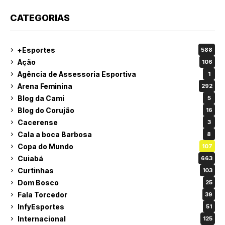
CATEGORIAS
+Esportes
588
Ação
106
Agência de Assessoria Esportiva
1
Arena Feminina
292
Blog da Cami
5
Blog do Corujão
16
Cacerense
3
Cala a boca Barbosa
8
Copa do Mundo
107
Cuiabá
663
Curtinhas
103
Dom Bosco
25
Fala Torcedor
39
InfyEsportes
51
Internacional
125