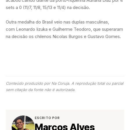
acabou caindo diante da porto-riquenha Adriana Díaz por 4
sets a 0 (11/7, 11/8, 15/13 e 11/4) na decisão.
Outra medalha do Brasil veio nas duplas masculinas,
com Leonardo Iizuka e Guilherme Teodoro, que superaram
na decisão os chilenos Nicolas Burgos e Gustavo Gomes.
Conteúdo produzido por Na Coruja. A reprodução total ou parcial
sem citação da fonte não é autorizada.
ESCRITO POR
Marcos Alves