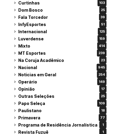
Curtinhas
103
Dom Bosco
25
Fala Torcedor
39
InfyEsportes
51
Internacional
125
Luverdense
159
Mixto
414
MT Esportes
239
Na Coruja Acadêmico
23
Nacional
945
Noticias em Geral
254
Operário
149
Opinião
17
Outras Seleções
25
Papo Seleça
109
Paulistano
18
Primavera
77
Programa de Residência Jornalística
1
Revista Fuzuê
1