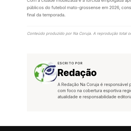
Com a cidade mobilizada e a torcida empolgada ap
públicos do futebol mato-grossense em 2026, cons
final da temporada.
Conteúdo produzido por Na Coruja. A reprodução total ou
ESCRITO POR
Redação
A Redação Na Coruja é responsável pe
com foco na cobertura esportiva region
atualidade e responsabilidade editoria