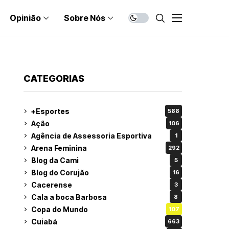
Opinião
Sobre Nós
CATEGORIAS
+Esportes
588
Ação
106
Agência de Assessoria Esportiva
1
Arena Feminina
292
Blog da Cami
5
Blog do Corujão
16
Cacerense
3
Cala a boca Barbosa
8
Copa do Mundo
107
Cuiabá
663