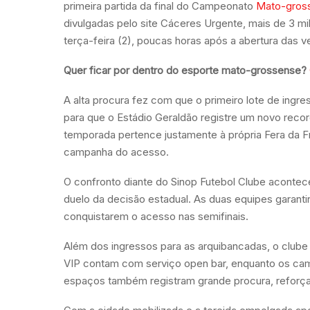
primeira partida da final do Campeonato
Mato-gros
divulgadas pelo site Cáceres Urgente, mais de 3 mi
terça-feira (2), poucas horas após a abertura das v
Quer ficar por dentro do esporte mato-grossense?
A alta procura fez com que o primeiro lote de ing
para que o Estádio Geraldão registre um novo reco
temporada pertence justamente à própria Fera da Fr
campanha do acesso.
O confronto diante do Sinop Futebol Clube acontece 
duelo da decisão estadual. As duas equipes garant
conquistarem o acesso nas semifinais.
Além dos ingressos para as arquibancadas, o clube 
VIP contam com serviço open bar, enquanto os cam
espaços também registram grande procura, reforçan