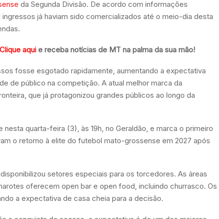
sense
da Segunda Divisão. De acordo com informações
l ingressos já haviam sido comercializados até o meio-dia desta
endas.
Clique aqui
e receba notícias de MT na palma da sua mão!
ressos fosse esgotado rapidamente, aumentando a expectativa
rde de público na competição. A atual melhor marca da
onteira, que já protagonizou grandes públicos ao longo da
nesta quarta-feira (3), às 19h, no Geraldão, e marca o primeiro
iram o retorno à elite do futebol mato-grossense em 2027 após
disponibilizou setores especiais para os torcedores. As áreas
arotes oferecem open bar e open food, incluindo churrasco. Os
do a expectativa de casa cheia para a decisão.