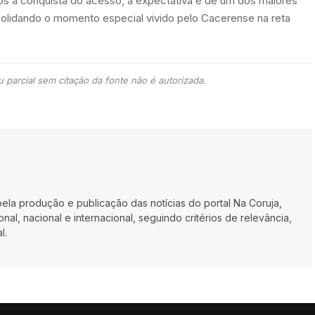
ós a conquista do acesso, a expectativa é de um dos maiores
olidando o momento especial vivido pelo Cacerense na reta
 parcial sem citação da fonte não é autorizada.
la produção e publicação das notícias do portal Na Coruja,
al, nacional e internacional, seguindo critérios de relevância,
l.