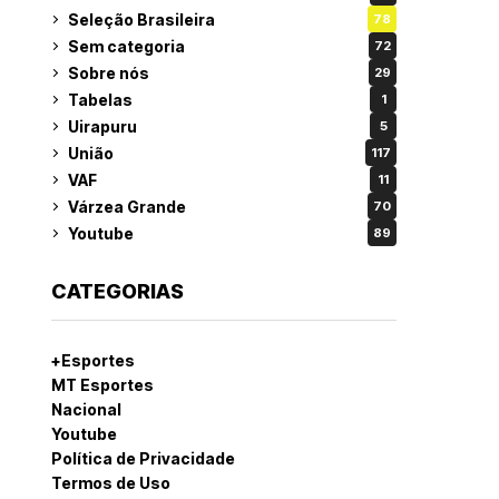
Seleção Brasileira
78
Sem categoria
72
Sobre nós
29
Tabelas
1
Uirapuru
5
União
117
VAF
11
Várzea Grande
70
Youtube
89
CATEGORIAS
+Esportes
MT Esportes
Nacional
Youtube
Política de Privacidade
Termos de Uso