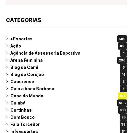
CATEGORIAS
+Esportes
589
Ação
108
Agência de Assessoria Esportiva
1
Arena Feminina
296
Blog da Cami
5
Blog do Corujão
16
Cacerense
3
Cala a boca Barbosa
8
Copa do Mundo
107
Cuiabá
665
Curtinhas
103
Dom Bosco
25
Fala Torcedor
39
InfyEsportes
51