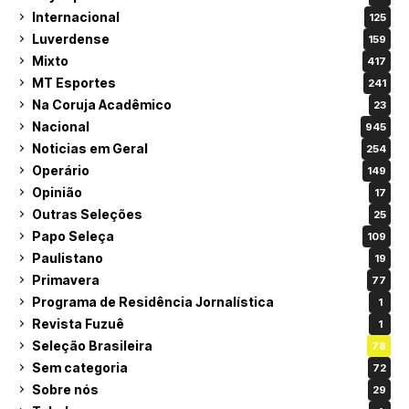
Internacional
125
Luverdense
159
Mixto
417
MT Esportes
241
Na Coruja Acadêmico
23
Nacional
945
Noticias em Geral
254
Operário
149
Opinião
17
Outras Seleções
25
Papo Seleça
109
Paulistano
19
Primavera
77
Programa de Residência Jornalística
1
Revista Fuzuê
1
Seleção Brasileira
78
Sem categoria
72
Sobre nós
29