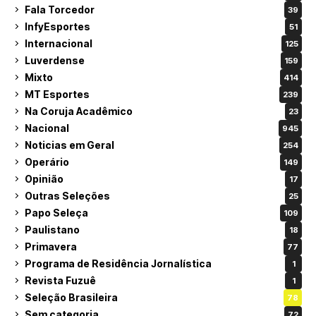
Fala Torcedor
39
InfyEsportes
51
Internacional
125
Luverdense
159
Mixto
414
MT Esportes
239
Na Coruja Acadêmico
23
Nacional
945
Noticias em Geral
254
Operário
149
Opinião
17
Outras Seleções
25
Papo Seleça
109
Paulistano
18
Primavera
77
Programa de Residência Jornalística
1
Revista Fuzuê
1
Seleção Brasileira
78
Sem categoria
72