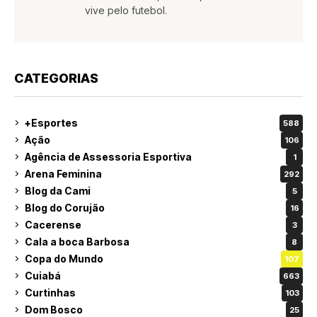
vive pelo futebol.
CATEGORIAS
+Esportes
588
Ação
106
Agência de Assessoria Esportiva
1
Arena Feminina
292
Blog da Cami
5
Blog do Corujão
16
Cacerense
3
Cala a boca Barbosa
8
Copa do Mundo
107
Cuiabá
663
Curtinhas
103
Dom Bosco
25